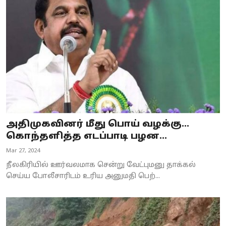
அதிமுகவினர் மீது பொய் வழக்கு...
கொந்தளித்த எடப்பாடி பழன...
Mar 27, 2024
நீலகிரியில் ஊர்வலமாக சென்று வேட்புமனு தாக்கல்
செய்ய போலீசாரிடம் உரிய அனுமதி பெற்...