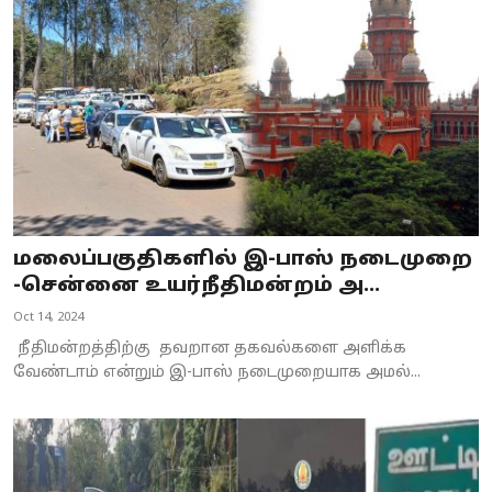
Business
Crime
Tamilnadu
National
World
மலைப்பகுதிகளில் இ-பாஸ் நடைமுறை
Astrology
-சென்னை உயர்நீதிமன்றம் அ...
Oct 14, 2024
Spirituality
நீதிமன்றத்திற்கு தவறான தகவல்களை அளிக்க
Weather
வேண்டாம் என்றும் இ-பாஸ் நடைமுறையாக அமல்...
Politics