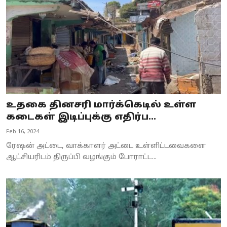
உதகை தினசரி மார்க்கெடில் உள்ள
கடைகள் இடிப்புக்கு எதிர்ப...
Feb 16, 2024
ரேஷன் அட்டை, வாக்காளர் அட்டை உள்ளிட்டவைகளை
ஆட்சியரிடம் திருப்பி வழங்கும் போராட்ட...