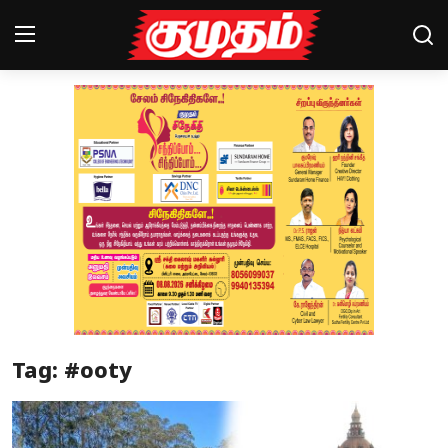
Home
Magazines
Games
Cinema
Videos
Health
Tag: #ooty
Sports
Special Story