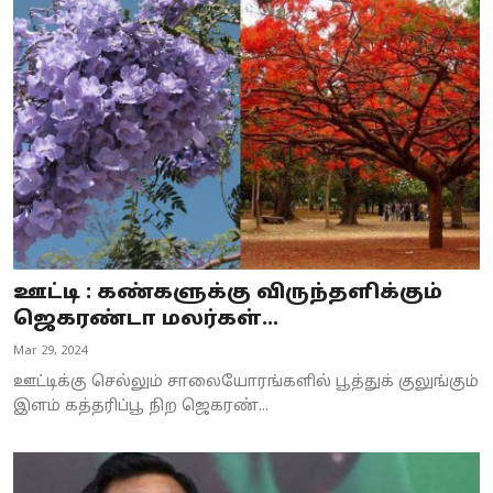
ஊட்டி : கண்களுக்கு விருந்தளிக்கும்
ஜெகரண்டா மலர்கள்...
Mar 29, 2024
ஊட்டிக்கு செல்லும் சாலையோரங்களில் பூத்துக் குலுங்கும்
இளம் கத்தரிப்பூ நிற ஜெகரண்...