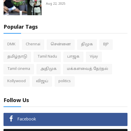
Aug 22, 2025
Popular Tags
DMK
Chennai
சென்னை
திமுக
BJP
தமிழ்நாடு
Tamil Nadu
பாஜக
Vijay
Tamil cinema
அதிமுக
மக்களவைத் தேர்தல்
Kollywood
விஜய்
politics
Follow Us
Facebook