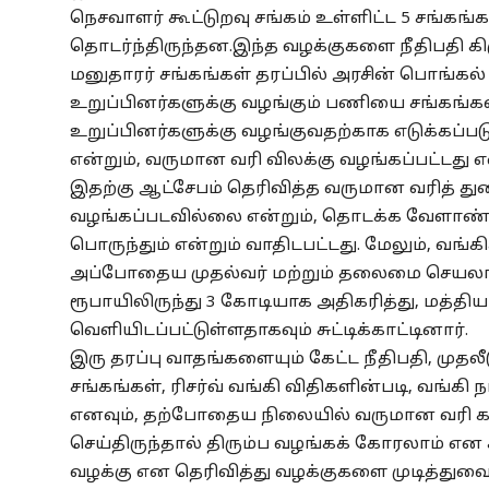
நெசவாளர் கூட்டுறவு சங்கம் உள்ளிட்ட 5 சங்கங்க
தொடர்ந்திருந்தன.இந்த வழக்குகளை நீதிபதி கி
மனுதாரர் சங்கங்கள் தரப்பில் அரசின் பொங்கல
உறுப்பினர்களுக்கு வழங்கும் பணியை சங்கங்
உறுப்பினர்களுக்கு வழங்குவதற்காக எடுக்கப்ப
என்றும், வருமான வரி விலக்கு வழங்கப்பட்டது என
இதற்கு ஆட்சேபம் தெரிவித்த வருமான வரித் துறை
வழங்கப்படவில்லை என்றும், தொடக்க வேளாண் கூ
பொருந்தும் என்றும் வாதிடபட்டது. மேலும், வங்க
அப்போதைய முதல்வர் மற்றும் தலைமை செயலா
ரூபாயிலிருந்து 3 கோடியாக அதிகரித்து, மத்த
வெளியிடப்பட்டுள்ளதாகவும் சுட்டிக்காட்டினார்.
இரு தரப்பு வாதங்களையும் கேட்ட நீதிபதி, முதல
சங்கங்கள், ரிசர்வ் வங்கி விதிகளின்படி, வங்கி
எனவும், தற்போதைய நிலையில் வருமான வரி கணக
செய்திருந்தால் திரும்ப வழங்கக் கோரலாம் என 
வழக்கு என தெரிவித்து வழக்குகளை முடித்துவைத