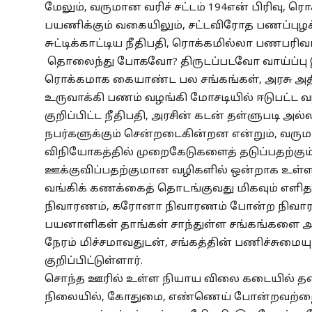
மேலும், வருமான வரிச் சட்டம் 194என் பிரிவு
பயணிக்கும் வகையிலும், சட்டவிரோத பணப்புழக்
சுட்டிக்காட்டிய நீதிபதி, ரொக்கமில்லா பணபரி
தொலைந்து போகவோ? திருடப்படவோ வாய்ப்பு இல
ரொக்கமாக கையாண்ட பல சங்கங்கள், அரசு அ
உருவாக்கி பணம் வழங்கி மோசடியில் ஈடுபட்ட வழ
குறிப்பிட்ட நீதிபதி, அரசின் கடன் தள்ளுபடி 
நபர்களுக்கும் சென்றடைகின்றன என்றும், வருமா
விநியோகத்தில் முறைகேடுகளைத் தடுப்பதற்கு
ஊக்குவிப்பதற்குமான வழிகளில் ஒன்றாக உள்ளதாக
வங்கிக் கணக்கைத் தொடங்குவது மிகவும் எளி
நிவாரணம், கரோனா நிவாரணம் போன்ற நிவாரண
பயனாளிகள் தாங்கள் சாந்துள்ள சங்கங்களை அ
நேரம் மிச்சமாவதுடன், சங்கத்தின் பணிச்சுமையும
குறிப்பிட்டுள்ளார்.
சொந்த ஊரில் உள்ள நியாய விலை கடையில் தனத
நிலையில், கோதுமை, எண்ணெய் போன்றவற்றை வ