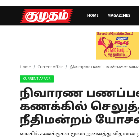
HOME
MAGAZINES
Home
Magazines
Games
Home
Current Affair
நிவாரண பணப்பலன்களை வங்கிக்
CURRENT AFFAIR
Cinema
நிவாரண பணப்பல
Videos
கணக்கில் செலுத்
Health
நீதிமன்றம் யோ
Sports
வங்கிக் கணக்குகள் மூலம் அனைத்து விதமான
Special Story