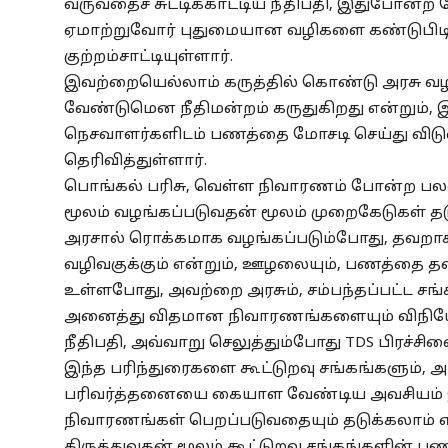
வருவதைச் சுட்டிக்காட்டிய நீதிபதி, இதுபோன்ற 
ஏமாற்றுவோர் புதுமையான வழிகளை கண்டுபிடித
குற்றம்சாட்டியுள்ளார்.
இவற்றையெல்லாம் கருத்தில் கொண்டு அரசு வழ
வேண்டுமென நீதிமன்றம் கருதுகிறது என்றும், 
நெசவாளர்களிடம் பணத்தை மோசடி செய்து விடு
தெரிவித்துள்ளார்.
பொங்கல் பரிசு, வெள்ள நிவாரணம் போன்ற பலன்க
மூலம் வழங்கப்படுவதன் மூலம் முறைகேடுகள் தடுக
அரசால் ரொக்கமாக வழங்கப்படும்போது, தவறாக 
வழிவகுக்கும் என்றும், ஊழலையும், பணத்தை த
உள்ளபோது, அவற்றை அரசும், சம்பந்தப்பட்ட ​​சங்
அனைத்து விதமான நிவாரணங்களையும் விநிய
நீதிபதி, அவ்வாறு செலுத்தும்போது TDS பிரச்சினை
இந்த பரிந்துரைகளை கூட்டுறவு சங்கங்களும், அர
பரிவர்த்தனையை கையாள வேண்டிய அவசியம் 
நிவாரணங்கள் பெறப்படுவதையும் தடுக்கலாம் என 
திருத்துவதன் மூலம் கூட்டுறவு சங்கங்களின்