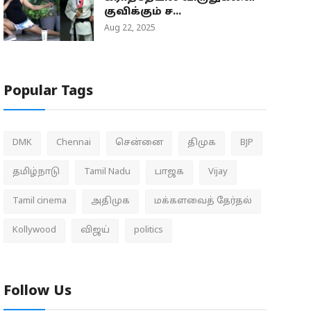
குவிக்கும் ச...
Aug 22, 2025
Popular Tags
DMK
Chennai
சென்னை
திமுக
BJP
தமிழ்நாடு
Tamil Nadu
பாஜக
Vijay
Tamil cinema
அதிமுக
மக்களவைத் தேர்தல்
Kollywood
விஜய்
politics
Follow Us