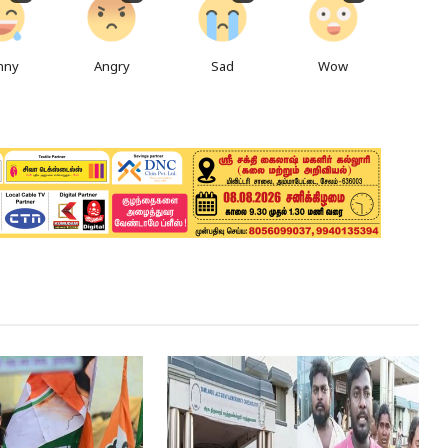
nny
Angry
Sad
Wow