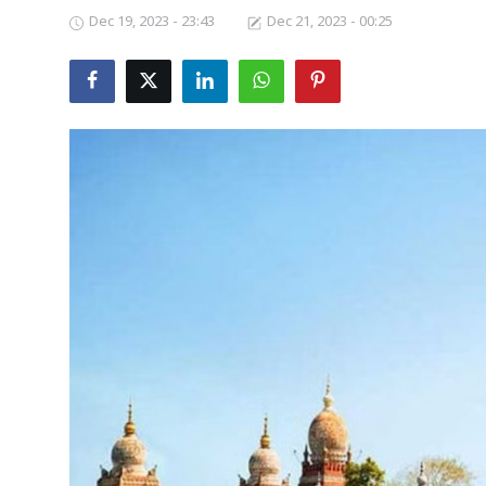
Dec 19, 2023 - 23:43
Dec 21, 2023 - 00:25
Business
Crime
Tamilnadu
National
World
Astrology
Spirituality
Weather
Politics