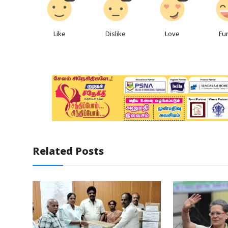
Like
Dislike
Love
Fu
Related Posts