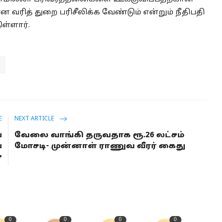
 வரித் துறை பரிசீலிக்க வேண்டும் என்றும் நீதிபதி
ள்ளார்.
E
NEXT ARTICLE
வ
வேலை வாங்கி தருவதாக ரூ.26 லட்சம்
ை
மோசடி- முன்னாள் ராணுவ வீரர் கைது
ை
0
0
0
0