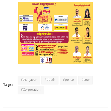
#thanjavur
#death
#police
#cow
Tags:
#Corporation