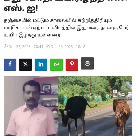
எஸ். ஐ!
Business
தஞ்சையில் மட்டும் சாலையில் சுற்றித்திரியும்
Crime
மாடுகளால் ஏற்பட்ட விபத்தில் இதுவரை நான்கு பேர்
உயிர் இழந்து உள்ளனர்.
Tamilnadu
Dec 22, 2023 - 20:44
Dec 26, 2023 - 18:18
National
World
Astrology
Spirituality
Weather
Politics