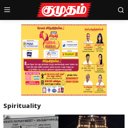
Home
Magazines
Games
Cinema
Videos
Health
Spirituality
Sports
Special Story