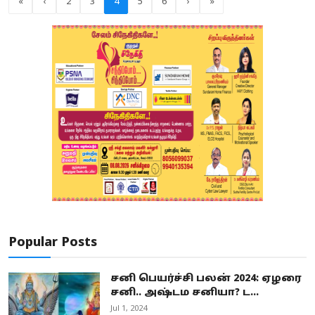
«
‹
2
3
4
5
6
›
»
Popular Posts
சனி பெயர்ச்சி பலன் 2024: ஏழரை
சனி.. அஷ்டம சனியா? ட...
Jul 1, 2024