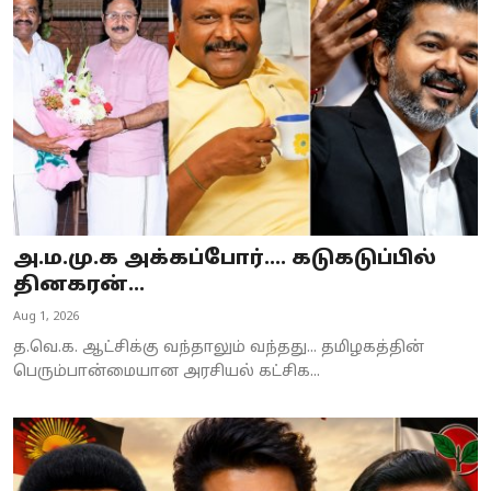
Business
Crime
Tamilnadu
National
World
அ.ம.மு.க அக்கப்போர்.... கடுகடுப்பில்
Astrology
தினகரன்...
Aug 1, 2026
Spirituality
த.வெ.க. ஆட்சிக்கு வந்தாலும் வந்தது... தமிழகத்தின்
Weather
பெரும்பான்மையான அரசியல் கட்சிக...
Politics