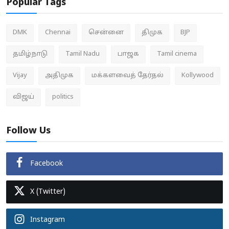
Popular Tags
DMK
Chennai
சென்னை
திமுக
BJP
தமிழ்நாடு
Tamil Nadu
பாஜக
Tamil cinema
Vijay
அதிமுக
மக்களவைத் தேர்தல்
Kollywood
விஜய்
politics
Follow Us
Facebook
X (Twitter)
Instagram