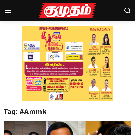
Home
Magazines
Games
Cinema
Videos
Health
Tag: #Ammk
Sports
Special Story