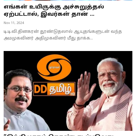
எங்கள் உயிருக்கு அச்சுறுத்தல்
ஏற்பட்டால், இவர்கள் தான் ...
Nov 11, 2024
டி.டி.வி.தினகரன் தூண்டுதலால் ஆயுதங்களுடன் வந்த
அமமுகவினர் அதிமுகவினர் மீது தாக்க...