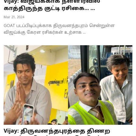
Vijay: விஜய்க்காக நள்ளிரவில்
காத்திருந்த குட்டி ரசிகை… ...
Mar 21, 2024
GOAT படப்பிடிப்புக்காக திருவனந்தபுரம் சென்றுள்ள
விஜய்க்கு கேரள ரசிகர்கள் உற்சாக ...
Vijay: திருவனந்தபுரத்தை திணற