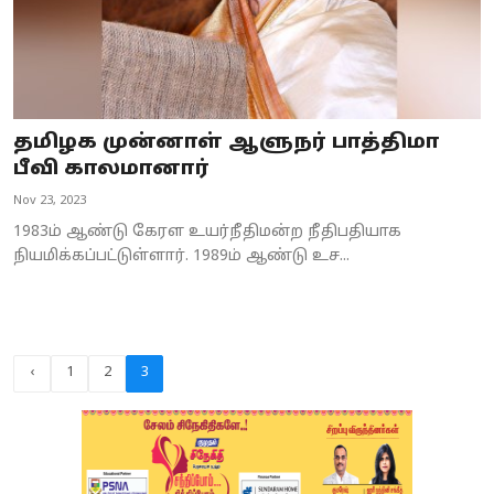
தமிழக முன்னாள் ஆளுநர் பாத்திமா
பீவி காலமானார்
Nov 23, 2023
1983ம் ஆண்டு கேரள உயர்நீதிமன்ற நீதிபதியாக
நியமிக்கப்பட்டுள்ளார். 1989ம் ஆண்டு உச...
‹
1
2
3