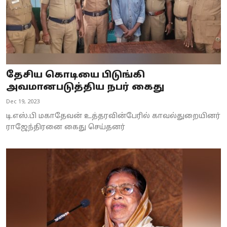
தேசிய கொடியை பிடுங்கி
அவமானபடுத்திய நபர் கைது
Dec 19, 2023
டி.எஸ்.பி மகாதேவன் உத்தரவின்பேரில் காவல்துறையினர்
ராஜேந்திரனை கைது செய்தனர்