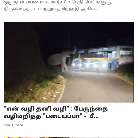
ஒரு நாள் பயணமாக மார்ச்-8ம் தேதி பெங்களூரு,
திருவனந்தபுரம் மற்றும் தமிழ்நாடு ஆகிய...
"என் வழி தனி வழி" : பேருந்தை
வழிமறித்த "படையப்பா" - பீ...
Mar 1, 2024