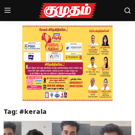
Home
Magazines
Games
Cinema
Videos
Health
Tag: #kerala
Sports
Special Story