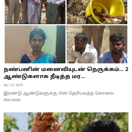
Business
Crime
Tamilnadu
National
World
நண்பனின் மனைவியுடன் நெருக்கம்... 2
Astrology
ஆண்டுகளாக நீடித்த மர...
Apr 23, 2024
Spirituality
இரண்டு ஆண்டுகளுக்கு பின் தெரியவந்த கொலை
Weather
சம்பவம்
Politics