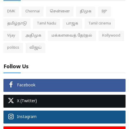
DMK
Chennai
சென்னை
திமுக
BJP
தமிழ்நாடு
Tamil Nadu
பாஜக
Tamil cinema
Vijay
அதிமுக
மக்களவைத் தேர்தல்
Kollywood
politics
விஜய்
Follow Us
Facebook
X (Twitter)
Instagram