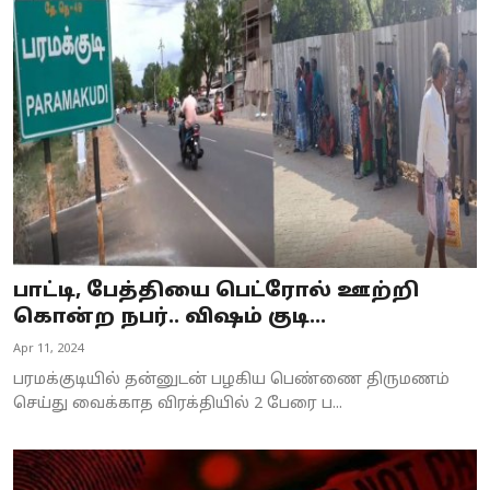
பாட்டி, பேத்தியை பெட்ரோல் ஊற்றி
கொன்ற நபர்.. விஷம் குடி...
Apr 11, 2024
பரமக்குடியில் தன்னுடன் பழகிய பெண்ணை திருமணம்
செய்து வைக்காத விரக்தியில் 2 பேரை ப...