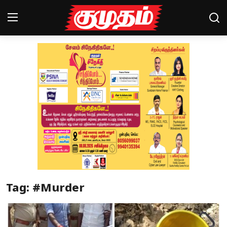
Home
Magazines
Games
Cinema
Videos
Health
Tag: #Murder
Sports
Special Story