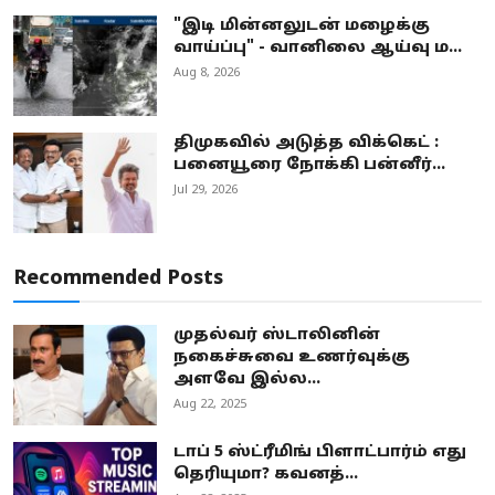
"இடி மின்னலுடன் மழைக்கு
வாய்ப்பு" - வானிலை ஆய்வு ம...
Aug 8, 2026
திமுகவில் அடுத்த விக்கெட் :
பனையூரை நோக்கி பன்னீர்...
Jul 29, 2026
Recommended Posts
முதல்வர் ஸ்டாலினின்
நகைச்சுவை உணர்வுக்கு
அளவே இல்ல...
Aug 22, 2025
டாப் 5 ஸ்ட்ரீமிங் பிளாட்பார்ம் எது
தெரியுமா? கவனத்...