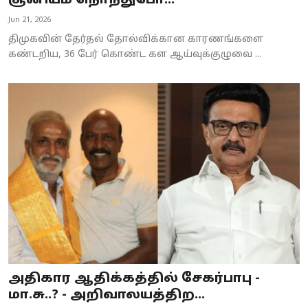
சூனியம் நொந்துபோ...
Business
Jun 21, 2026
திமுகவின் தேர்தல் தோல்விக்கான காரணங்களை
Crime
கண்டறிய, 36 பேர் கொண்ட கள ஆய்வுக்குழுவை ...
Tamilnadu
National
World
Astrology
Spirituality
Weather
Politics
அதிகார ஆதிக்கத்தில் சேகர்பாபு -
மா.சு..? - அறிவாலயத்திற...