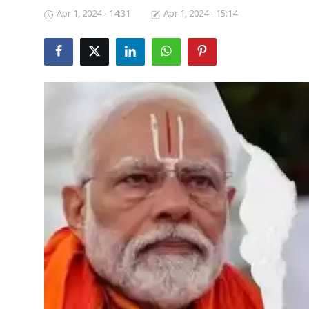
Apr 1, 2024 - 14:31
Apr 1, 2024 - 15:14
Business
Crime
Tamilnadu
National
World
Astrology
Spirituality
Weather
Politics