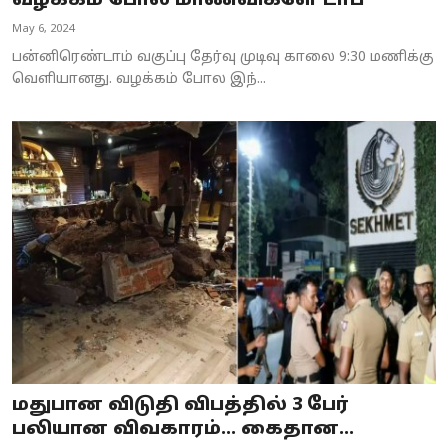
வழக்கம் போல மாணவிகளே டாப்
Business
May 6, 2024
பன்னிரெண்டாம் வகுப்பு தேர்வு முடிவு காலை 9:30 மணிக்கு
Crime
வெளியானது. வழக்கம் போல இந்...
Tamilnadu
National
World
Astrology
Spirituality
Weather
Politics
மதுபான விடுதி விபத்தில் 3 பேர்
பலியான விவகாரம்... கைதான...