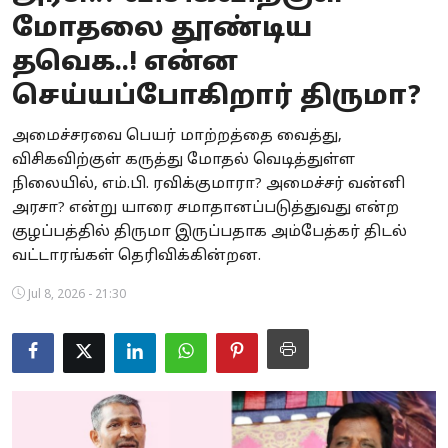
மோதலை தூண்டிய
Business
தவெக..! என்ன
Crime
செய்யப்போகிறார் திருமா?
Tamilnadu
அமைச்சரவை பெயர் மாற்றத்தை வைத்து,
விசிகவிற்குள் கருத்து மோதல் வெடித்துள்ள
National
நிலையில், எம்.பி. ரவிக்குமாரா? அமைச்சர் வன்னி
World
அரசா? என்று யாரை சமாதானப்படுத்துவது என்ற
குழப்பத்தில் திருமா இருப்பதாக அம்பேத்கர் திடல்
Astrology
வட்டாரங்கள் தெரிவிக்கின்றன.
Spirituality
Jul 8, 2026 - 21:30
Weather
Politics