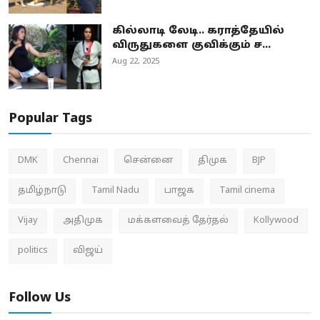
கில்லாடி லேடி.. கராத்தேயில்
விருதுகளை குவிக்கும் ச...
Aug 22, 2025
Popular Tags
DMK
Chennai
சென்னை
திமுக
BJP
தமிழ்நாடு
Tamil Nadu
பாஜக
Tamil cinema
Vijay
அதிமுக
மக்களவைத் தேர்தல்
Kollywood
politics
விஜய்
Follow Us