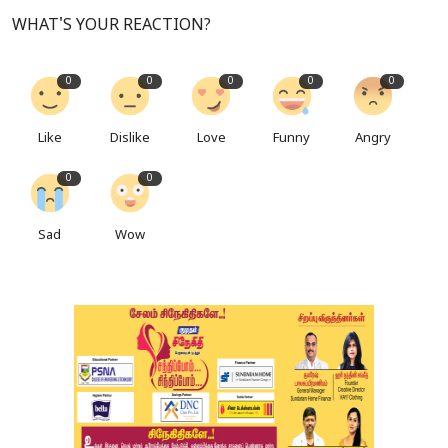
WHAT'S YOUR REACTION?
0
0
0
0
0
Like
Dislike
Love
Funny
Angry
0
0
Sad
Wow