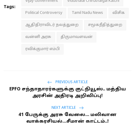
Vijay Government
Viduthalai Chiruthaigal Katchi
Tags:
Political Controversy
Tamil Nadu News
விசிக
ஆதிதிராவிடர் நலத்துறை
சமூகநீதித்துறை
வன்னி அரசு
திருமாவளவன்
ரவிக்குமார் எம்பி
PREVIOUS ARTICLE
EPFO சந்தாதாரர்களுக்கு குட்நியூஸ்.. மத்திய
அரசின் அதிரடி அறிவிப்பு!
NEXT ARTICLE
41 பேருக்கு அரசு வேலை… மலிவான
வாக்கரசியல்…சீமான் காட்டம்..!