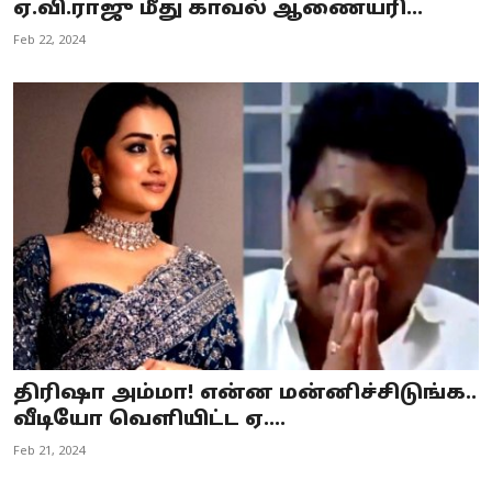
ஏ.வி.ராஜு மீது காவல் ஆணையரி...
Feb 22, 2024
திரிஷா அம்மா! என்ன மன்னிச்சிடுங்க..
வீடியோ வெளியிட்ட ஏ....
Feb 21, 2024