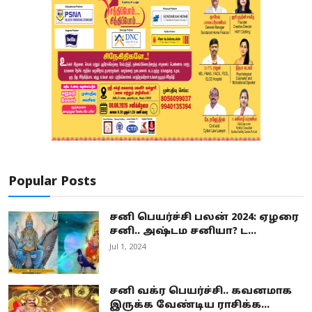
Popular Posts
சனி பெயர்ச்சி பலன் 2024: ஏழரை
சனி.. அஷ்டம சனியா? ட...
Jul 1, 2024
சனி வக்ர பெயர்ச்சி.. கவனமாக
இருக்க வேண்டிய ராசிக்க...