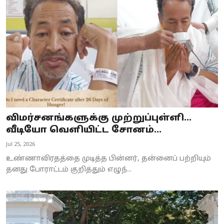
Business
Crime
Tamilnadu
National
World
விமர்சனங்களுக்கு முற்றுப்புள்ளி…
Astrology
வீடியோ வெளியிட்ட சோனம்...
Jul 25, 2026
Spirituality
உண்ணாவிரதத்தை முடித்த பின்னர், தன்னைப் பற்றியும்
Weather
தனது போராட்டம் குறித்தும் எழுந்...
Politics