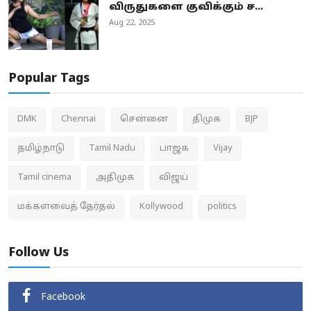
விருதுகளை குவிக்கும் ச...
Aug 22, 2025
Popular Tags
DMK
Chennai
சென்னை
திமுக
BJP
தமிழ்நாடு
Tamil Nadu
பாஜக
Vijay
Tamil cinema
அதிமுக
விஜய்
மக்களவைத் தேர்தல்
Kollywood
politics
Follow Us
Facebook