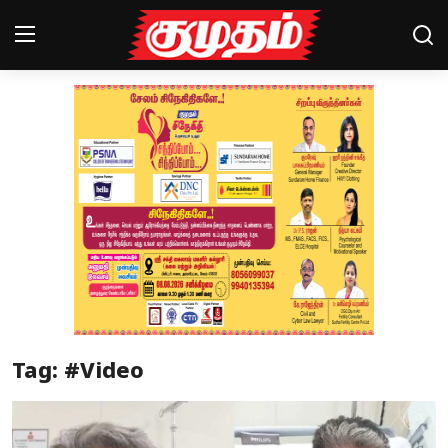
Home
Magazines
Games
Cinema
Videos
Health
Tag: #Video
Sports
Special Story