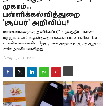
முகாம்...
Business
பள்ளிக்கல்வித்துறை
Crime
'சூப்பர்' அறிவிப்பு!
Tamilnadu
மாணவர்களுக்கு அளிக்கப்படும் நலத்திட்டங்கள்
மற்றும் கல்வி உதவித்தொகைகள் பயனாளிகளின்
National
வங்கிக் கணக்கில் நேரடியாக அனுப்புவதற்கு ஆதார்
World
எண் அவசியமாகிறது.
May 30, 2024 - 15:58
Astrology
Spirituality
Weather
Politics