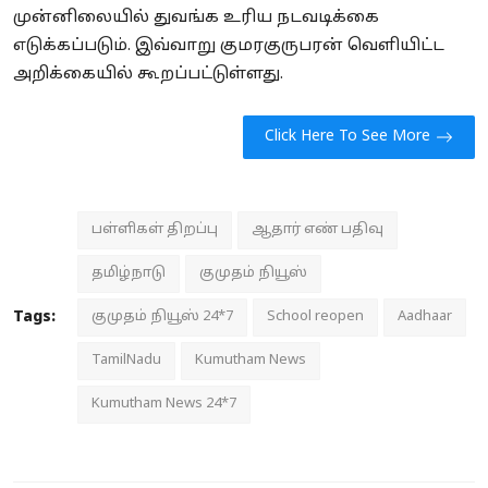
முன்னிலையில் துவங்க உரிய நடவடிக்கை
எடுக்கப்படும். இவ்வாறு குமரகுருபரன் வெளியிட்ட
அறிக்கையில் கூறப்பட்டுள்ளது.
Click Here To See More
பள்ளிகள் திறப்பு
ஆதார் எண் பதிவு
தமிழ்நாடு
குமுதம் நியூஸ்
Tags:
குமுதம் நியூஸ் 24*7
School reopen
Aadhaar
TamilNadu
Kumutham News
Kumutham News 24*7