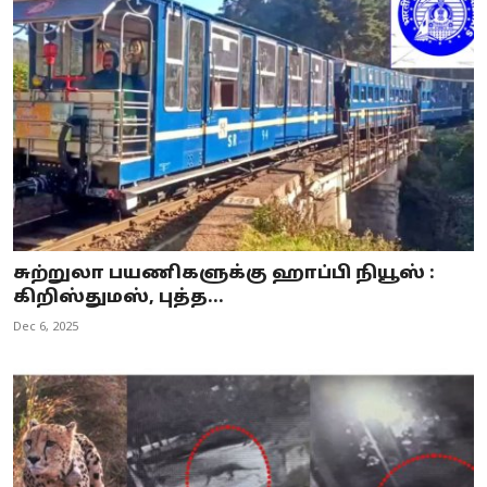
சுற்றுலா பயணிகளுக்கு ஹாப்பி நியூஸ் :
கிறிஸ்துமஸ், புத்த...
Dec 6, 2025