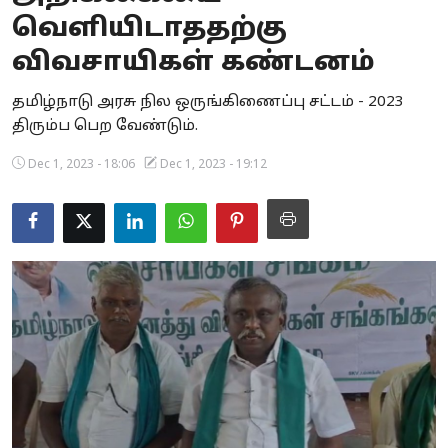
வெளியிடாததற்கு
Business
விவசாயிகள் கண்டனம்
Crime
தமிழ்நாடு அரசு நில ஒருங்கிணைப்பு சட்டம் - 2023
Tamilnadu
திரும்ப பெற வேண்டும்.
National
Dec 1, 2023 - 18:06
Dec 1, 2023 - 19:12
World
Astrology
Spirituality
Weather
Politics