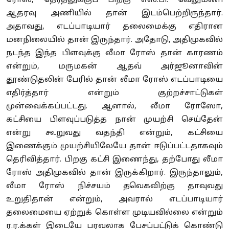
ரோஸ், தேர்தலுக்குப் பிறகு எஸ்.பி. வேலுமணி
ஆதரவு அணியில் தான் இடம்பெற்றிருந்தார்.
அதாவது, எடப்பாடியார் தலைமைக்கு எதிரான
மனநிலையில் தான் இருந்தார். அதோடு, அதிமுகவில்
நடந்த இந்த பிளவுக்கு லீமா ரோஸ் தான் காரணம்
என்றும், மருமகன் ஆதவ் அர்ஜூனாவின்
தூண்டுதலின் பேரில் தான் லீமா ரோஸ் எடப்பாடியை
எதிர்த்தார் என்றும் குற்றச்சாட்டுகள்
முன்வைக்கப்பட்டது. ஆனால், லீமா ரோஸோ,
கட்சியை பிளவுப்படுத்த நான் முயற்சி செய்தேன்
என்று கூறுவது வதந்தி என்றும், கட்சியை
இணைக்கும் முயற்சியிலேயே தான் ஈடுப்பட்டதாகவும்
தெரிவித்தார். பிறகு கட்சி இணைந்து, தற்போது லீமா
ரோஸ் அதிமுகவில் தான் இருக்கிறார். இருந்தாலும்,
லீமா ரோஸ் நிச்சயம் தவெகவிற்கு தாவுவது
உறுதிதான் என்றும், அவரால் எடப்பாடியார்
தலைமையை ஏற்றுக் கொள்ள முடியவில்லை என்றும்
ர.ர.க்கள் இடையே பரவலாக பேசப்பட்டுக் கொண்டு