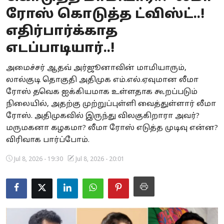
ரோஸ் கொடுத்த ட்விஸ்ட்..!
Business
எதிர்பார்க்காத
Crime
எடப்பாடியார்..!
Tamilnadu
அமைச்சர் ஆதவ் அர்ஜூனாவின் மாமியாரும்,
லால்குடி தொகுதி அதிமுக எம்.எல்.ஏவுமான லீமா
National
ரோஸ் தவெக ஐக்கியமாக உள்ளதாக கூறப்படும்
World
நிலையில், அதற்கு முற்றுப்புள்ளி வைத்துள்ளார் லீமா
ரோஸ். அதிமுகவில் இருந்து விலகுகிறாரா அவர்?
Astrology
மருமகனா கழகமா? லீமா ரோஸ் எடுத்த முடிவு என்ன?
விரிவாக பார்ப்போம்.
Spirituality
Jul 8, 2026 - 19:30
Jul 8, 2026 - 20:01
Weather
Politics