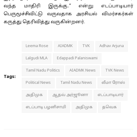
வந்த மாதிரி இருக்கு..” என்று எடப்பாடியார்
பெருமூச்சிவிட்டு வருவதாக அரசியல் விமர்சகர்கள்
கருத்து தெரிவித்து வருகின்றனர்.
Leema Rose
AIADMK
TVK
Adhav Arjuna
Lalgudi MLA
Edappadi Palaniswami
Tamil Nadu Politics
AIADMK News
TVK News
Tags:
Political News
Tamil Nadu News
லீமா ரோஸ்
அதிமுக
ஆதவ் அர்ஜூனா
எடப்பாடியார்
எடப்பாடி பழனிசாமி
அதிமுக
தவெக