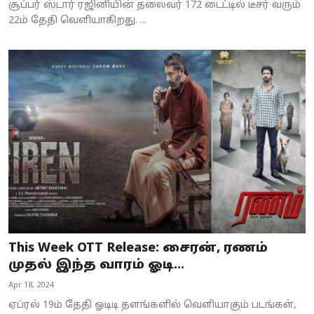
சூப்பர் ஸ்டார் ரஜினியின் தலைவர் 172 டைட்டில் டீசர் வரும்
22ம் தேதி வெளியாகிறது. ...
This Week OTT Release: சைரன், ரணம்
முதல் இந்த வாரம் ஓடி...
Apr 18, 2024
ஏப்ரல் 19ம் தேதி ஓடிடி தளங்களில் வெளியாகும் படங்கள்,