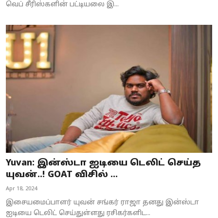
வெப் சீரிஸ்களின் பட்டியலை இ...
Yuvan: இன்ஸ்டா ஐடியை டெலிட் செய்த
யுவன்..! GOAT விசில் ...
Apr 18, 2024
இசையமைப்பாளர் யுவன் சங்கர் ராஜா தனது இன்ஸ்டா
ஐடியை டெலிட் செய்துள்ளது ரசிகர்களிட...