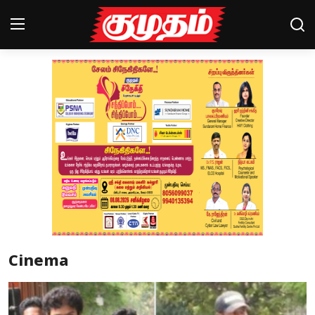
Home
Magazines
Games
Cinema
Videos
Health
Cinema
Sports
Special Story