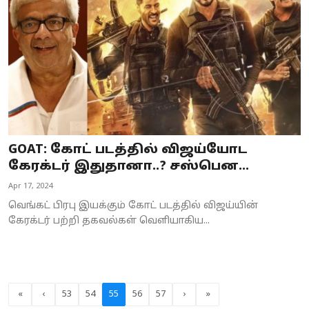
GOAT: கோட் படத்தில் விஜய்யோட
கேரக்டர் இதுதானா..? சஸ்பென...
Apr 17, 2024
வெங்கட் பிரபு இயக்கும் கோட் படத்தில் விஜய்யின்
கேரக்டர் பற்றி தகவல்கள் வெளியாகிய...
«
‹
53
54
55
56
57
›
»