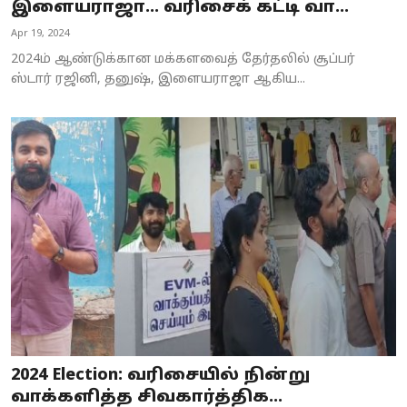
இளையராஜா… வரிசைக் கட்டி வா...
Apr 19, 2024
2024ம் ஆண்டுக்கான மக்களவைத் தேர்தலில் சூப்பர்
ஸ்டார் ரஜினி, தனுஷ், இளையராஜா ஆகிய...
2024 Election: வரிசையில் நின்று
வாக்களித்த சிவகார்த்திக...