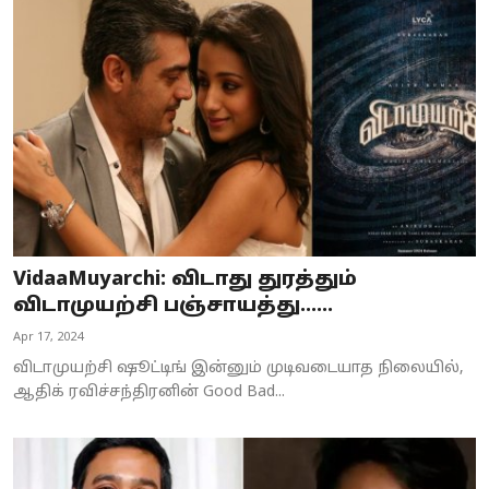
VidaaMuyarchi: விடாது துரத்தும்
விடாமுயற்சி பஞ்சாயத்து…...
Apr 17, 2024
விடாமுயற்சி ஷூட்டிங் இன்னும் முடிவடையாத நிலையில்,
ஆதிக் ரவிச்சந்திரனின் Good Bad...