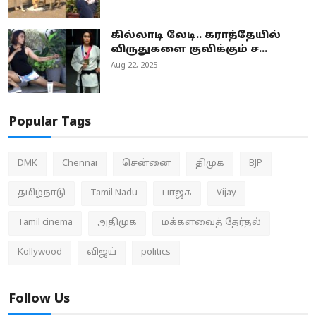
கில்லாடி லேடி.. கராத்தேயில்
விருதுகளை குவிக்கும் ச...
Aug 22, 2025
Popular Tags
DMK
Chennai
சென்னை
திமுக
BJP
தமிழ்நாடு
Tamil Nadu
பாஜக
Vijay
Tamil cinema
அதிமுக
மக்களவைத் தேர்தல்
Kollywood
விஜய்
politics
Follow Us