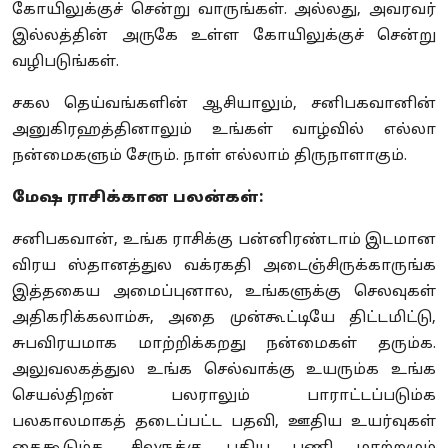
கோயிலுக்குச் சென்று வாருங்கள். அல்லது
,
அவரவர்
இல்லத்தின் அருகே உள்ள கோயிலுக்குச் சென்று
வழிபடுங்கள்.
சகல தெய்வங்களின் ஆசியாலும்
,
சனிபகவானின்
அனுகிரஹத்தினாலும் உங்கள் வாழ்வில் எல்லா
நன்மைகளும் சேரும். நாள் எல்லாம் திருநாளாகும்.
மேஷ ராசிக்கான பலன்கள்:
சனிபகவான்
,
உங்க ராசிக்கு பன்னிரண்டாம் இடமான
விரய ஸ்தானத்துல வக்ரகதி அடைஞ்சிருக்காருங்க
இத்தகைய அமைப்புனால
,
உங்களுக்கு செலவுகள்
அதிகரிக்கலாம்சு
,
அதை முன்கூட்டியே திட்டமிட்டு
,
சுபவிரயமாக மாற்றிக்கறது
நன்மைகள் தரும்க.
அலுவலகத்துல உங்க செல்வாக்கு உயரும்க உங்க
செயல்திறன் பலராலும் பாராட்டப்படும்க
பலகாலமாகத் தடைப்பட்ட பதவி
,
ஊதிய உயர்வுகள்