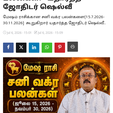
ஜோதிடர் ஷெல்வீ
Business
மேஷம் ராசிக்கான சனி வக்ர பலன்களை(15.7.2026-
Crime
30.11.2026] கூறுகிறார் யதார்த்த ஜோதிடர் ஷெல்வீ..
Tamilnadu
Jul 6, 2026 - 15:01
Jul 6, 2026 - 15:09
National
World
Astrology
Spirituality
Weather
Politics