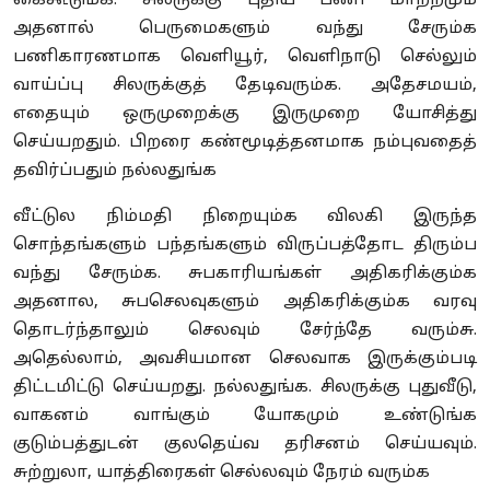
கைகூடும்க. சிலருக்கு புதிய பணி மாற்றமும்
அதனால் பெருமைகளும் வந்து சேரும்க
பணிகாரணமாக வெளியூர்
,
வெளிநாடு செல்லும்
வாய்ப்பு சிலருக்குத் தேடிவரும்க. அதேசமயம்
,
எதையும் ஒருமுறைக்கு இருமுறை யோசித்து
செய்யறதும். பிறரை கண்மூடித்தனமாக நம்புவதைத்
தவிர்ப்பதும் நல்லதுங்க
வீட்டுல நிம்மதி நிறையும்க விலகி இருந்த
சொந்தங்களும் பந்தங்களும் விருப்பத்தோட திரும்ப
வந்து சேரும்க. சுபகாரியங்கள் அதிகரிக்கும்க
அதனால
,
சுபசெலவுகளும் அதிகரிக்கும்க வரவு
தொடர்ந்தாலும் செலவும் சேர்ந்தே வரும்சு.
அதெல்லாம்
,
அவசியமான செலவாக இருக்கும்படி
திட்டமிட்டு செய்யறது. நல்லதுங்க. சிலருக்கு புதுவீடு
,
வாகனம் வாங்கும் யோகமும் உண்டுங்க
குடும்பத்துடன் குலதெய்வ தரிசனம் செய்யவும்.
சுற்றுலா
,
யாத்திரைகள் செல்லவும் நேரம் வரும்க