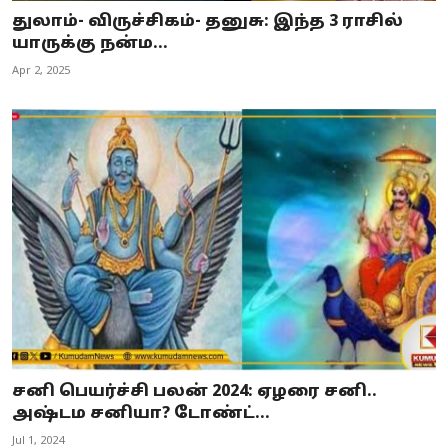
துலாம்- விருச்சிகம்- தனுசு: இந்த 3 ராசில்
யாருக்கு நன்ம...
Apr 2, 2025
சனி பெயர்ச்சி பலன் 2024: ஏழரை சனி..
அஷ்டம சனியா? டோண்ட்...
Jul 1, 2024