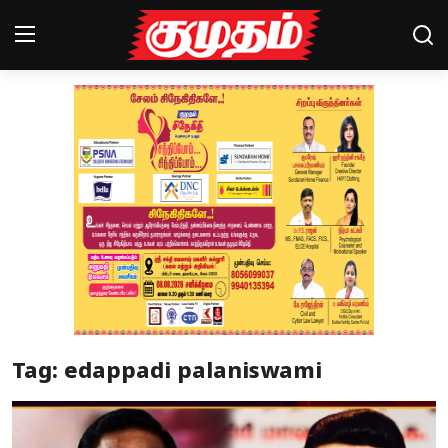
Home
Magazines
Games
Cinema
Videos
Health
Tag: edappadi palaniswami
Sports
Special Story