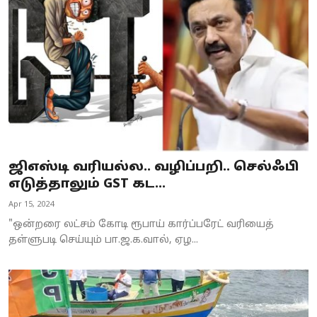
Business
Crime
Tamilnadu
National
World
ஜிஎஸ்டி வரியல்ல.. வழிப்பறி.. செல்ஃபி
Astrology
எடுத்தாலும் GST கட...
Apr 15, 2024
Spirituality
"ஒன்றரை லட்சம் கோடி ரூபாய் கார்ப்பரேட் வரியைத்
Weather
தள்ளுபடி செய்யும் பா.ஜ.க.வால், ஏழ...
Politics