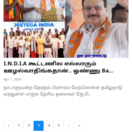
I.N.D.I.A கூட்டணில எல்லாரும்
ஊழல்வாதிங்கதான்.. ஒண்ணு Ba...
Apr 7, 2024
நாடாளுமன்ற தேர்தல் பிரசாரம் மேற்கொள்ள தமிழ்நாடு
வந்துள்ள பாஜக தேசிய தலைவர் ஜே.பி...
‹
1
2
3
4
5
›
»