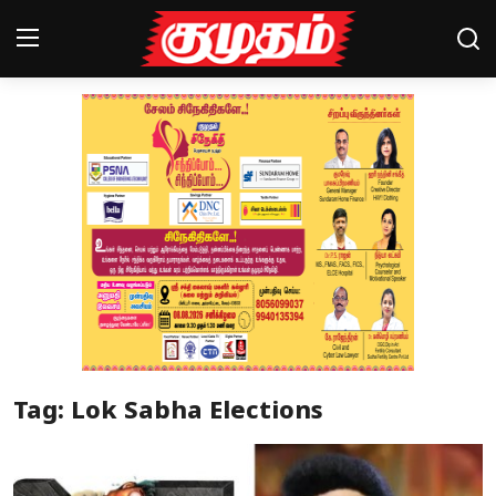
Home
Magazines
Games
Cinema
Videos
Health
Tag: Lok Sabha Elections
Sports
Special Story