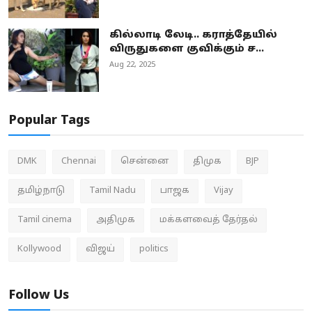
கில்லாடி லேடி.. கராத்தேயில்
விருதுகளை குவிக்கும் ச...
Aug 22, 2025
Popular Tags
DMK
Chennai
சென்னை
திமுக
BJP
தமிழ்நாடு
Tamil Nadu
பாஜக
Vijay
Tamil cinema
அதிமுக
மக்களவைத் தேர்தல்
Kollywood
விஜய்
politics
Follow Us