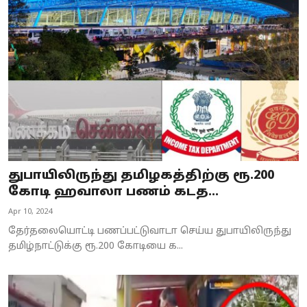
துபாயிலிருந்து தமிழகத்திற்கு ரூ.200
கோடி ஹவாலா பணம் கடத...
Apr 10, 2024
தேர்தலையொட்டி பணப்பட்டுவாடா செய்ய துபாயிலிருந்து
தமிழ்நாட்டுக்கு ரூ.200 கோடியை க...