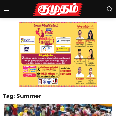
Home
Magazines
Games
Cinema
Videos
Health
Tag: Summer
Sports
Special Story