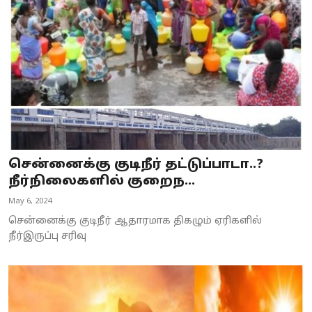
Business
Crime
Tamilnadu
National
World
சென்னைக்கு குடிநீர் தட்டுப்பாடா..?
Astrology
நீர்நிலைகளில் குறைந...
May 6, 2024
Spirituality
சென்னைக்கு குடிநீர் ஆதாரமாக திகழும் ஏரிகளில்
Weather
நீர்இருப்பு சரிவு
Politics