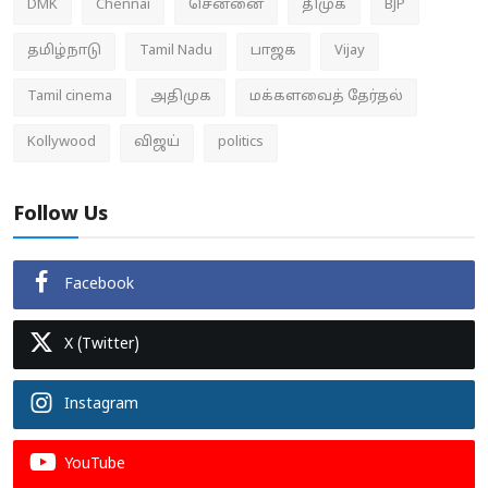
DMK
Chennai
சென்னை
திமுக
BJP
தமிழ்நாடு
Tamil Nadu
பாஜக
Vijay
Tamil cinema
அதிமுக
மக்களவைத் தேர்தல்
Kollywood
விஜய்
politics
Follow Us
Facebook
X (Twitter)
Instagram
YouTube