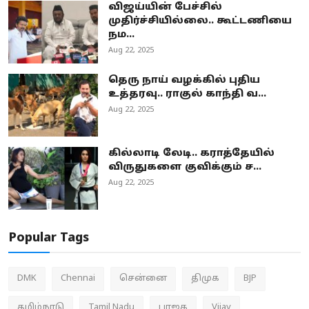
விஜய்யின் பேச்சில்
முதிர்ச்சியில்லை.. கூட்டணியை
நம...
Aug 22, 2025
தெரு நாய் வழக்கில் புதிய
உத்தரவு.. ராகுல் காந்தி வ...
Aug 22, 2025
கில்லாடி லேடி.. கராத்தேயில்
விருதுகளை குவிக்கும் ச...
Aug 22, 2025
Popular Tags
DMK
Chennai
சென்னை
திமுக
BJP
தமிழ்நாடு
Tamil Nadu
பாஜக
Vijay