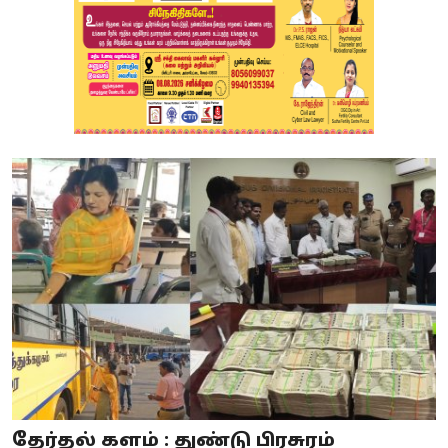
தேர்தல் களம் : துண்டு பிரசுரம்