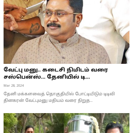
Business
Crime
Tamilnadu
National
World
வேட்பு மனு.. கடைசி நிமிடம் வரை
Astrology
சஸ்பென்ஸ்... தேனியில் டி...
Mar 28, 2024
Spirituality
தேனி மக்களவைத் தொகுதியில் போட்டியிடும் டிடிவி
Weather
தினகரன் வேட்புமனு மதியம் வரை நிறுத...
Politics