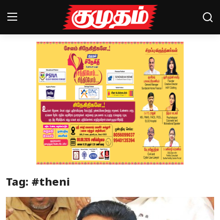
Home
Magazines
Games
Cinema
Videos
Health
Tag: #theni
Sports
Special Story