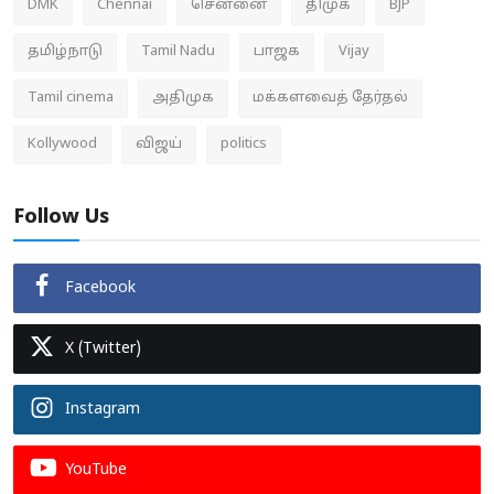
DMK
Chennai
சென்னை
திமுக
BJP
தமிழ்நாடு
Tamil Nadu
பாஜக
Vijay
Tamil cinema
அதிமுக
மக்களவைத் தேர்தல்
Kollywood
விஜய்
politics
Follow Us
Facebook
X (Twitter)
Instagram
YouTube