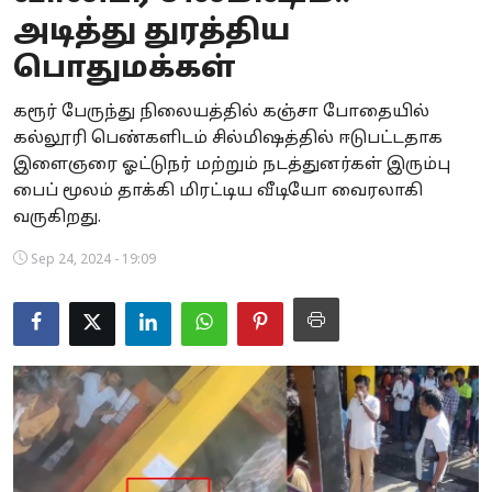
அடித்து துரத்திய
Business
பொதுமக்கள்
Crime
கரூர் பேருந்து நிலையத்தில் கஞ்சா போதையில்
Tamilnadu
கல்லூரி பெண்களிடம் சில்மிஷத்தில் ஈடுபட்டதாக
இளைஞரை ஓட்டுநர் மற்றும் நடத்துனர்கள் இரும்பு
National
பைப் மூலம் தாக்கி மிரட்டிய வீடியோ வைரலாகி
வருகிறது.
World
Sep 24, 2024 - 19:09
Astrology
Spirituality
Weather
Politics