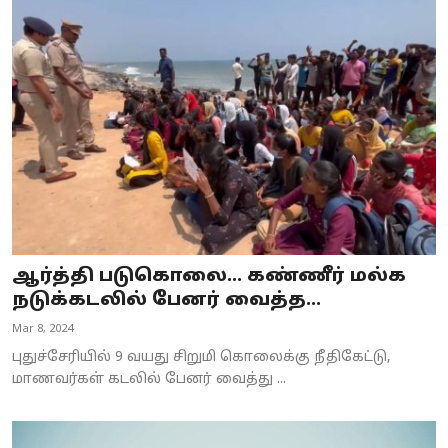
ஆர்த்தி படுகொலை... கண்ணீர் மல்க
நடுக்கடலில் பேனர் வைத்த...
Mar 8, 2024
புதுச்சேரியில் 9 வயது சிறுமி கொலைக்கு நீதிகேட்டு,
மாணவர்கள் கடலில் பேனர் வைத்து ...