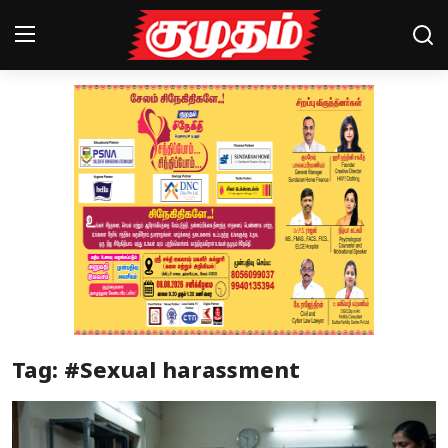
Home
Magazines
Games
Cinema
Videos
Health
Tag: #Sexual harassment
Sports
Special Story