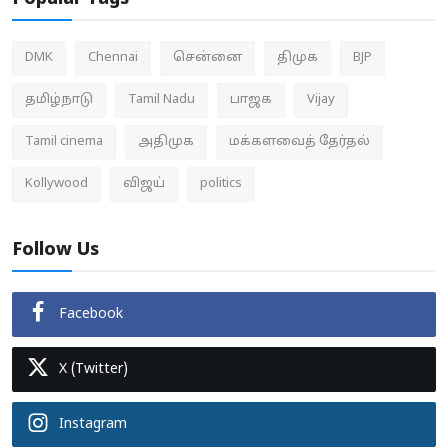
DMK
Chennai
சென்னை
திமுக
BJP
தமிழ்நாடு
Tamil Nadu
பாஜக
Vijay
Tamil cinema
அதிமுக
மக்களவைத் தேர்தல்
Kollywood
விஜய்
politics
Follow Us
Facebook
X (Twitter)
Instagram