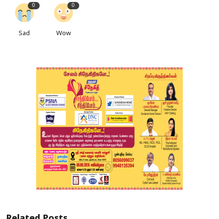
0
0
Sad
Wow
Related Posts