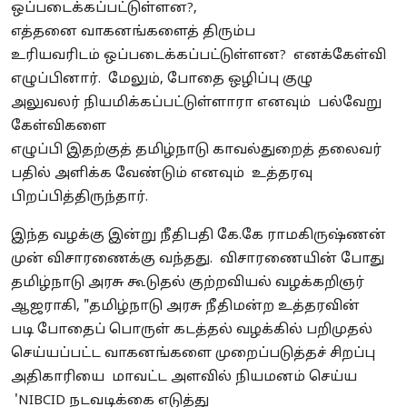
ஒப்படைக்கப்பட்டுள்ளன?,
எத்தனை
வாகனங்களைத்
திரும்ப
உரியவரிடம்
ஒப்படைக்கப்பட்டுள்ளன
? எனக்கேள்வி
எழுப்பினார். மேலும், போதை ஒழிப்பு குழு
அலுவலர்
நியமிக்கப்பட்டுள்ளாரா
எனவும் பல்வேறு
கேள்விகளை
எழுப்பி
இதற்குத்
தமிழ்நாடு
காவல்துறைத்
தலைவர்
பதில் அளிக்க வேண்டும் எனவும் உத்தரவு
பிறப்பித்திருந்தார்.
இந்த வழக்கு இன்று நீதிபதி கே.கே ராமகிருஷ்ணன்
முன் விசாரணைக்கு வந்தது. விசாரணையின் போது
தமிழ்நாடு அரசு கூடுதல் குற்றவியல் வழக்கறிஞர்
ஆஜராகி, "தமிழ்நாடு அரசு நீதிமன்ற உத்தரவின்
படி
போதைப்
பொருள் கடத்தல் வழக்கில் பறிமுதல்
செய்யப்பட்ட வாகனங்களை
முறைப்படுத்தச்
சிறப்பு
அதிகாரியை மாவட்ட அளவில் நியமனம் செய்ய
'NIBCID நடவடிக்கை எடுத்து