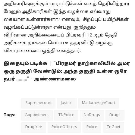
அதிகாரிகளுக்கும் பாராட்டுக்கள்
எனத்
தெரிவித்தார்.
மேலும் அதிகாரிகள் இந்த வழக்கை எவ்வாறு
கையாள உள்ளார்களா? எனவும்,
சிறப்புப்
பயிற்சிகள்
வழங்கப்பட்டுள்ளதா என்பது குறித்தும்
விரிவான
அறிக்கையைப்
பிப்ரவரி 12 ஆம் தேதி
அறிக்கை தாக்கல் செய்ய உத்தரவிட்டு வழக்கு
விசாரணையை ஒத்தி வைத்தார்.
இதையும் படிக்க |
"பிரதமர் நாற்காலியில் அமர
ஒரு தகுதி வேண்டும்; அந்த தகுதி உள்ள ஒரே
நபர் ........." - அண்ணாமலை
Supremecourt
Justice
MaduraiHighCourt
Tags:
Appointment
TNPolice
NoDrugs
Drugs
Drugfree
PoliceOfficers
Police
TnGovt