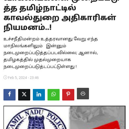
த்த தமிழ்நாட்டில்
Business
காவல்துறை அதிகாரிகள்
Crime
நியமனம்..!
Tamilnadu
உச்சநீதிமன்றம் உத்தரவானது வேறு எந்த
மாநிலங்களிலும் இன்னும்
National
நடைமுறைப்படுத்தப்படவில்லை; ஆனால்,
World
தமிழகத்தில் முதல்முறையாக
நடைமுறைப்படுத்டப்பட்டுள்ளது !
Astrology
Feb 5, 2024 - 23:46
Spirituality
Weather
Politics