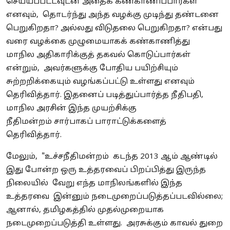
செய்யப்பட்டவுடன்
அதைக்
கண்காணிப்பார்கள்
எனவும், தொடர்ந்து அந்த வழக்கு முடிந்து தண்டனை
பெறுகிறதா? அல்லது விடுதலை பெறுகிறதா? என்பது
வரை வழக்கை
முழுமையாகக்
கண்காணித்து
மாநில
அதிகாரிக்குத்
தகவல் கொடுப்பார்கள்
என்றும், அவர்களுக்கு போதிய பயிற்சியும்
சுற்றறிக்கையும் வழங்கப்பட்டு உள்ளது எனவும்
தெரிவித்தார்.
இதனைப்
படித்துப்பார்த்த நீதிபதி,
மாநில அரசின் இந்த முயற்சிக்கு
நீதிமன்றம்
சார்பாகப்
பாராட்டுக்களைத்
தெரிவித்தார்.
மேலும், "உச்சநீதிமன்றம் கடந்த 2013 ஆம் ஆண்டில்
இது போன்ற ஒரு
உத்தரவைப்
பிறப்பித்து இருந்த
நிலையில் வேறு எந்த மாநிலங்களில் இந்த
உத்தரவை இன்னும் நடைமுறைப்படுத்தப்படவில்லை;
ஆனால், தமிழகத்தில் முதல்முறையாக
நடைமுறைப்படுத்தி உள்ளது. அரசுக்கும் காவல் துறை