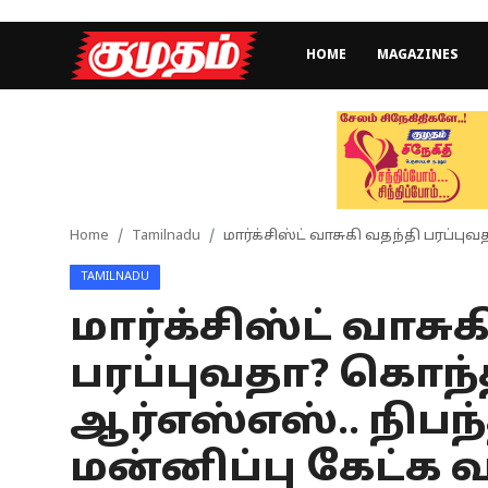
HOME
MAGAZINES
Home
Magazines
Games
Home
Tamilnadu
மார்க்சிஸ்ட் வாசுகி வதந்தி பரப்ப
TAMILNADU
Cinema
மார்க்சிஸ்ட் வாசு
Videos
பரப்புவதா? கொந்
Health
ஆர்எஸ்எஸ்.. நி
Sports
மன்னிப்பு கேட்க 
Special Story