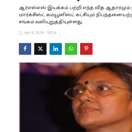
ஆர்எஸ்எஸ் இயக்கம் பற்றி எந்த வித ஆதாரமும் இ
Business
மார்க்சிஸ்ட் கம்யூனிஸ்ட் கட்சியும் நிபந்தனைய
Crime
சங்கம் வலியுறுத்தியுள்ளது.
Apr 8, 2024 - 18:54
Tamilnadu
National
World
Astrology
Spirituality
Weather
Politics