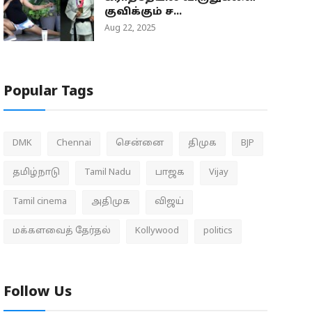
குவிக்கும் ச...
Aug 22, 2025
Popular Tags
DMK
Chennai
சென்னை
திமுக
BJP
தமிழ்நாடு
Tamil Nadu
பாஜக
Vijay
Tamil cinema
அதிமுக
விஜய்
மக்களவைத் தேர்தல்
Kollywood
politics
Follow Us