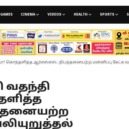
GAMES
CINEMA
VIDEOS
HEALTH
SPORTS
S
ுவதா? கொந்தளித்த ஆர்எஸ்எஸ்.. நிபந்தனையற்ற மன்னிப்பு கேட்க வ
கி வதந்தி
தளித்த
பந்தனையற்ற
வலியுறுத்தல்