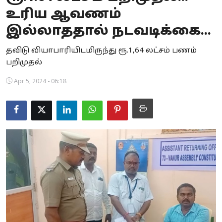
உரிய ஆவணம்
Business
இல்லாததால் நடவடிக்கை...
Crime
தவிடு வியாபாரியிடமிருந்து ரூ.1,64 லட்சம் பணம்
Tamilnadu
பறிமுதல்
National
Apr 5, 2024 - 06:18
World
Astrology
Spirituality
Weather
Politics