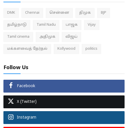
DMK
Chennai
சென்னை
திமுக
BJP
தமிழ்நாடு
Tamil Nadu
பாஜக
Vijay
Tamil cinema
அதிமுக
விஜய்
மக்களவைத் தேர்தல்
Kollywood
politics
Follow Us
Facebook
X (Twitter)
Instagram