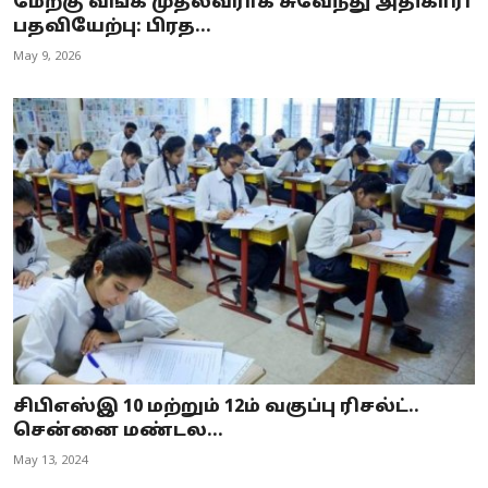
மேற்கு வங்க முதல்வராக சுவேந்து அதிகாரி
பதவியேற்பு: பிரத...
May 9, 2026
சிபிஎஸ்இ 10 மற்றும் 12ம் வகுப்பு ரிசல்ட்..
சென்னை மண்டல...
May 13, 2024