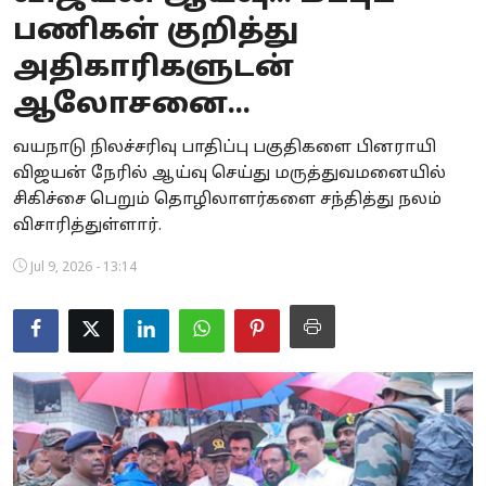
பணிகள் குறித்து
Business
அதிகாரிகளுடன்
Crime
ஆலோசனை...
Tamilnadu
வயநாடு நிலச்சரிவு பாதிப்பு பகுதிகளை பினராயி
விஜயன் நேரில் ஆய்வு செய்து மருத்துவமனையில்
National
சிகிச்சை பெறும் தொழிலாளர்களை சந்தித்து நலம்
World
விசாரித்துள்ளார்.
Jul 9, 2026 - 13:14
Astrology
Spirituality
Weather
Politics