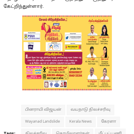
கேட்றிந்துள்ளார்.
பினராயி விஜயன்
வயநாடு நிலச்சரிவு
Wayanad Landslide
Kerala News
கேரளா
Tags:
நிலச்சரிவு
தொழிலாளர்கள்
மீட்புப் பணி