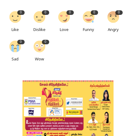
0
0
0
0
0
Like
Dislike
Love
Funny
Angry
0
0
Sad
Wow