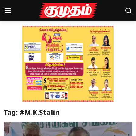
Home
Magazines
Games
Cinema
Videos
Health
Tag: #M.K.Stalin
Sports
Special Story