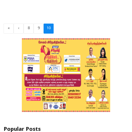
«
‹
8
9
10
Popular Posts