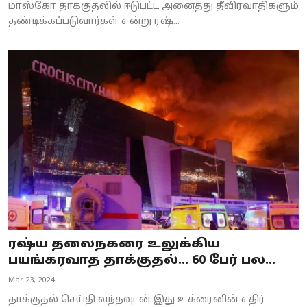
மாஸ்கோ தாக்குதலில் ஈடுபட்ட அனைத்து தீவிரவாதிகளும்
தண்டிக்கப்படுவார்கள் என்று ரஷ்...
ரஷ்ய தலைநகரை உலுக்கிய
பயங்கரவாத தாக்குதல்... 60 பேர் பல...
Mar 23, 2024
தாக்குதல் செய்தி வந்தவுடன் இது உக்ரைனின் எதிர்