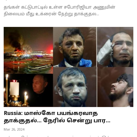
தங்கள் கட்டுபாட்டில் உள்ள சபோரிஜியா அணுமின்
நிலையம் மீது உக்ரைன் நேற்று தாக்குதல...
Russia: மாஸ்கோ பயங்கரவாத
தாக்குதல்... நேரில் சென்று பார...
Mar 26, 2024