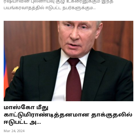
ரஷ்யாவின் புலனாய்வு குழு உக்ரைனுக்கும் இந்த
பயங்கரவாதத்தில் ஈடுபட்ட நபர்களுக்கும...
மாஸ்கோ மீது
காட்டுமிராண்டித்தனமான தாக்குதலில்
ஈடுபட்ட அ...
Mar 24, 2024