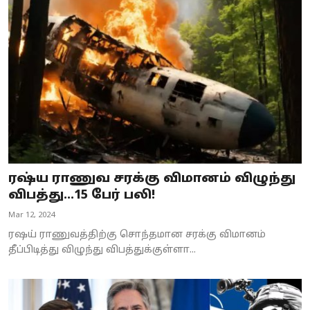
ரஷ்ய ராணுவ சரக்கு விமானம் விழுந்து
விபத்து...15 பேர் பலி!
Mar 12, 2024
ரஷய் ராணுவத்திற்கு சொந்தமான சரக்கு விமானம்
தீப்பிடித்து விழுந்து விபத்துக்குள்ளா...