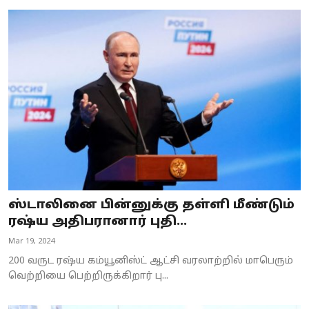
ஸ்டாலினை பின்னுக்கு தள்ளி மீண்டும்
ரஷ்ய அதிபரானார் புதி...
Mar 19, 2024
200 வருட ரஷ்ய கம்யூனிஸ்ட் ஆட்சி வரலாற்றில் மாபெரும்
வெற்றியை பெற்றிருக்கிறார் பு...