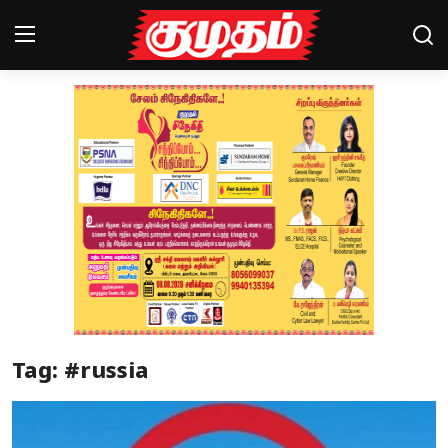
Home
Magazines
Games
Cinema
Videos
Health
Tag: #russia
Sports
Special Story