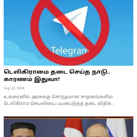
Business
Crime
Tamilnadu
National
World
டெலிகிராமை தடை செய்த நாடு..
Astrology
காரணம் இதுவா!
Sep 22, 2024
Spirituality
உக்ரைனில் அரசுக்கு சொந்தமான சாதனங்களில்
Weather
டெலிகிராம் செயலியை பயன்படுத்த தடை விதிக்...
Politics