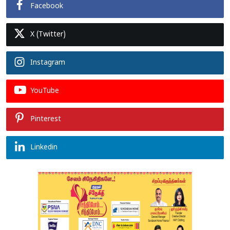
Facebook
X (Twitter)
Instagram
YouTube
Pinterest
Linkedin