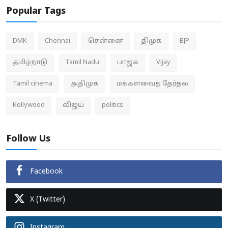
Popular Tags
DMK
Chennai
சென்னை
திமுக
BJP
தமிழ்நாடு
Tamil Nadu
பாஜக
Vijay
Tamil cinema
அதிமுக
மக்களவைத் தேர்தல்
Kollywood
விஜய்
politics
Follow Us
Facebook
X (Twitter)
Instagram