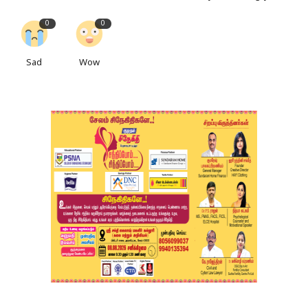
0
0
Sad
Wow