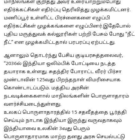
மாநிலங்கள் குறித்து அவர் உரையாற்றும்போது
எதிர்க்கட்சிகள் எதிர்ப்பு தெரிவித்து முழக்கமிட்டனர்.
மணிப்பூர் உள்ளிட்ட பிரச்னைகளை எழுப்பி
எதிர்கட்சிகள் முழக்கங்களை எழுப்பினர்.இதேபோல்
புதிய மருத்துவக் கல்லூரிகள் பற்றி பேசும் போது “நீட்
நீட்” என முழக்கமிட்டதால் பரபரப்பு ஏற்பட்டது.
ஆனாலும் தொடர்ந்து பேசிய குடியரசுத்தலைவர்,
“2036ல் இந்தியா ஒலிம்பிக் போட்டியை நடத்த
தயாராக உள்ளது. சுதந்திர போராட்ட வீரர் பிர்சா
முண்டாவின் 125வது பிறந்தநாள் விமரிசையாக
கொண்டாடப்படும். மத்திய அரசின்
நடவடிக்கைகளால் மாநிலங்களின் பொருளாதாரம்
வளர்ச்சியடைந்துள்ளது.
உலகப் பொருளாதாரத்தில் 15 சதவீதத்தை பூர்த்தி
செய்யும் நாடாக இந்தியா இருந்து வருவதாகவும்
இந்தியாவை உலகின் 3வது பெரும்
பொருளாதாரமாக மாற்ற தனது அரசு செயல்பட்டு