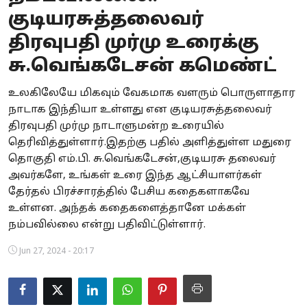
குடியரசுத்தலைவர்
Business
திரவுபதி முர்மு உரைக்கு
Crime
சு.வெங்கடேசன் கமெண்ட்
Tamilnadu
உலகிலேயே மிகவும் வேகமாக வளரும் பொருளாதார
நாடாக இந்தியா உள்ளது என குடியரசுத்தலைவர்
National
திரவுபதி முர்மு நாடாளுமன்ற உரையில்
World
தெரிவித்துள்ளார்.இதற்கு பதில் அளித்துள்ள மதுரை
தொகுதி எம்.பி. சு.வெங்கடேசன்,குடியரசு தலைவர்
Astrology
அவர்களே, உங்கள் உரை இந்த ஆட்சியாளர்கள்
தேர்தல் பிரச்சாரத்தில் பேசிய கதைகளாகவே
Spirituality
உள்ளன. அந்தக் கதைகளைத்தானே மக்கள்
நம்பவில்லை என்று பதிவிட்டுள்ளார்.
Weather
Jun 27, 2024 - 20:17
Politics