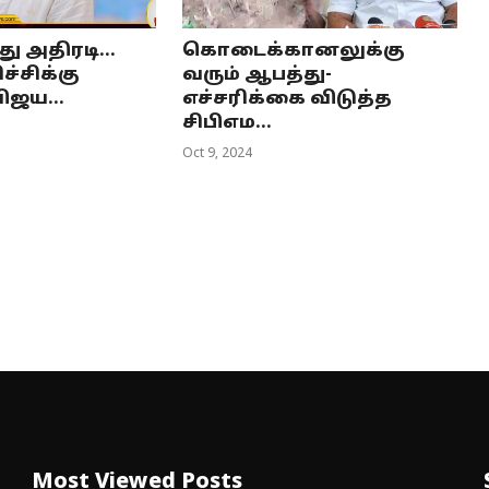
ு அதிரடி...
கொடைக்கானலுக்கு
ச்சிக்கு
வரும் ஆபத்து-
ிஜய...
எச்சரிக்கை விடுத்த
சிபிஎம...
Oct 9, 2024
Most Viewed Posts