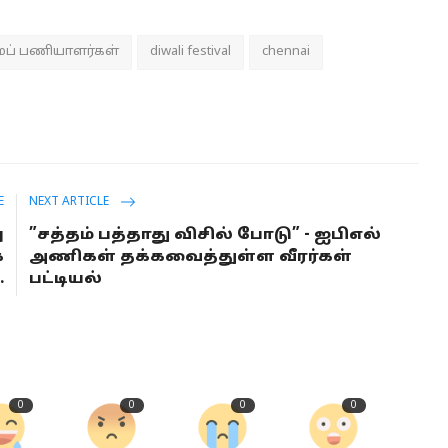
ப் பணியாளர்கள்
diwali festival
chennai
E
NEXT ARTICLE
ு
”சத்தம் பத்தாது விசில் போடு” - ஐபிஎல்
க
அணிகள் தக்கவைத்துள்ள வீரர்கள்
.
பட்டியல்
0
0
0
0