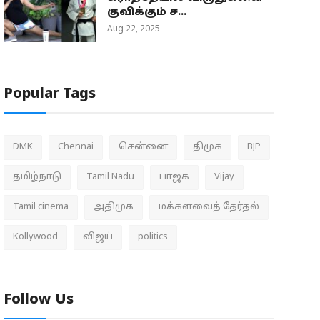
குவிக்கும் ச...
Aug 22, 2025
Popular Tags
DMK
Chennai
சென்னை
திமுக
BJP
தமிழ்நாடு
Tamil Nadu
பாஜக
Vijay
Tamil cinema
அதிமுக
மக்களவைத் தேர்தல்
Kollywood
விஜய்
politics
Follow Us