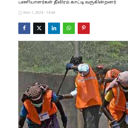
பணியாளர்கள் தீவிரம் காட்டி வருகின்றனர்.
Business
Nov 1, 2024 - 14:44
Crime
Tamilnadu
National
World
Astrology
Spirituality
Weather
Politics