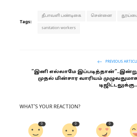
தீபாவளி பண்டிகை
சென்னை
தூய்மை
Tags:
sanitation workers
PREVIOUS ARTICL
”இனி எல்லாமே இப்படித்தான்”..இன்ற
முதல் மின்சார வாரியம் முழுவதுமா
டிஜிட்டலுக்கு..
WHAT'S YOUR REACTION?
0
0
0