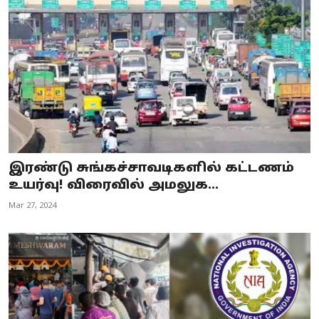
Business
Crime
Tamilnadu
National
World
இரண்டு சுங்கச்சாவடிகளில் கட்டணம்
Astrology
உயர்வு! விரைவில் அமலுக...
Mar 27, 2024
Spirituality
Weather
Politics