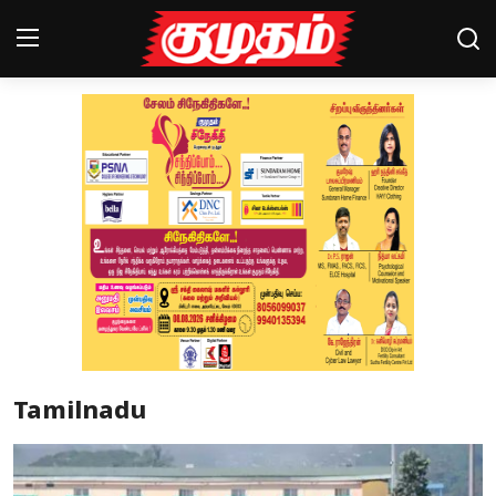
Home
Magazines
Games
Cinema
Videos
Health
Tamilnadu
Sports
Special Story