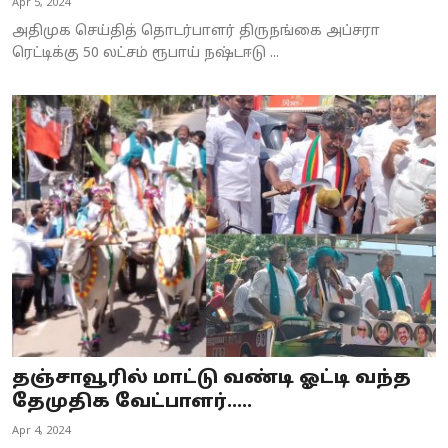
Apr 5, 2024
அதிமுக செய்தித் தொடர்பாளர் திருநங்கை அப்சரா
ரெட்டிக்கு 50 லட்சம் ரூபாய் நஷ்டஈடு ...
தஞ்சாவூரில் மாட்டு வண்டி ஓட்டி வந்த
தேமுதிக வேட்பாளர்.....
Apr 4, 2024