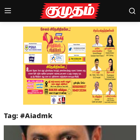
Home
Magazines
Games
Cinema
Videos
Health
Tag: #Aiadmk
Sports
Special Story