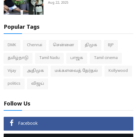
Aug 22, 2025
Popular Tags
DMK
Chennai
சென்னை
திமுக
BJP
தமிழ்நாடு
Tamil Nadu
பாஜக
Tamil cinema
Vijay
அதிமுக
மக்களவைத் தேர்தல்
Kollywood
politics
விஜய்
Follow Us
Facebook