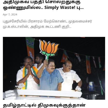
அதிமுகவ பத்தி சொல்றதுக்கு
ஒண்ணுமில்ல.. Simply Waste! பு...
Apr 7, 2024
புதுச்சேரியில் பிரசாரம் மேற்கொண்ட முதலமைச்சர்
மு.க.ஸ்டாலின், அதிமுக கூட்டணி குறி...
தமிழ்நாட்டில் திமுகவுக்குத்தான்