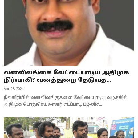
Business
Crime
Tamilnadu
National
World
வனவிலங்கை வேட்டையாடிய அதிமுக
Astrology
நிர்வாகி? வனத்துறை தேடுவத...
Apr 23, 2024
Spirituality
நீலகிரியில் வனவிலங்குகளை வேட்டையாடிய வழக்கில்
Weather
அதிமுக பொதுசெயலாளர் எடப்பாடி பழனிச...
Politics