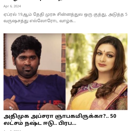
Apr 6, 2024
ஏப்ரல் 19ஆம் தேதி முரசு சின்னத்துல ஒரு குத்து, அடுத்த 5
வருஷசத்து எல்லோரோட வாழ்க...
அதிமுக அப்சரா ஞாபகமிருக்கா?.. 50
லட்சம் நஷ்ட ஈடு.. பிரப...