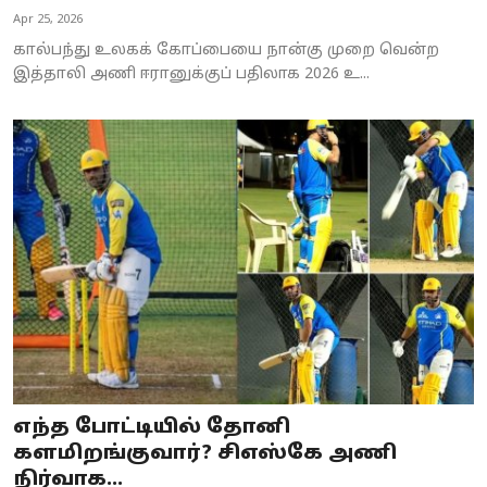
Apr 25, 2026
கால்பந்து உலகக் கோப்பையை நான்கு முறை வென்ற
இத்தாலி அணி ஈரானுக்குப் பதிலாக 2026 உ...
எந்த போட்டியில் தோனி
களமிறங்குவார்? சிஎஸ்கே அணி
நிர்வாக...