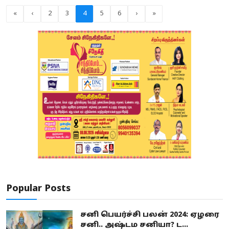
«
‹
2
3
4
5
6
›
»
Popular Posts
சனி பெயர்ச்சி பலன் 2024: ஏழரை
சனி.. அஷ்டம சனியா? ட...