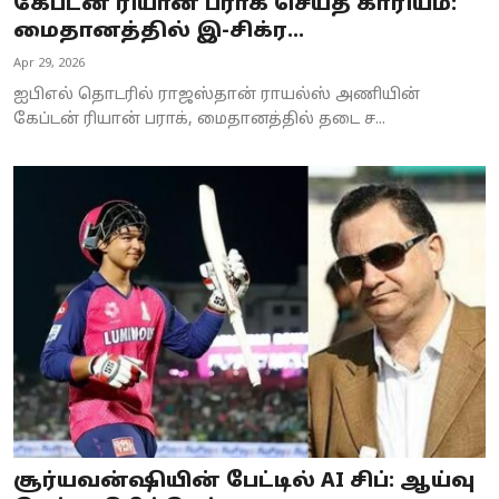
கேப்டன் ரியான் பராக் செய்த காரியம்:
மைதானத்தில் இ-சிக்ர...
Apr 29, 2026
ஐபிஎல் தொடரில் ராஜஸ்தான் ராயல்ஸ் அணியின்
கேப்டன் ரியான் பராக், மைதானத்தில் தடை ச...
சூர்யவன்ஷியின் பேட்டில் AI சிப்: ஆய்வு