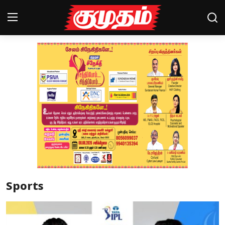
Home
Magazines
Games
Cinema
Videos
Health
Sports
Sports
Special Story