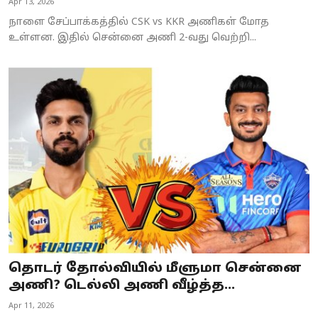
Apr 13, 2026
நாளை சேப்பாக்கத்தில் CSK vs KKR அணிகள் மோத
உள்ளன. இதில் சென்னை அணி 2-வது வெற்றி...
தொடர் தோல்வியில் மீளுமா சென்னை
அணி? டெல்லி அணி வீழ்த்த...
Apr 11, 2026