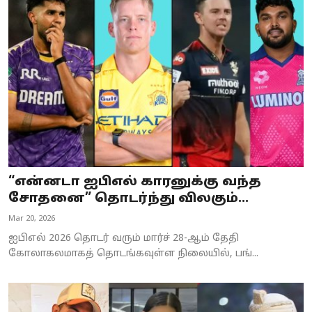
“என்னடா ஐபிஎல் காரனுக்கு வந்த
சோதனை” தொடர்ந்து விலகும்...
Mar 20, 2026
ஐபிஎல் 2026 தொடர் வரும் மார்ச் 28-ஆம் தேதி
கோலாகலமாகத் தொடங்கவுள்ள நிலையில், பங்...