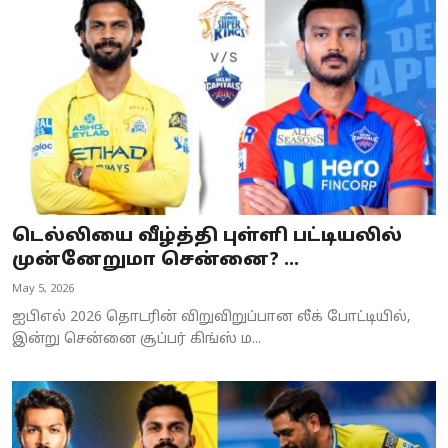
Business
Crime
Tamilnadu
National
World
டெல்லியை வீழ்த்தி புள்ளி பட்டியலில்
Astrology
முன்னேறுமா சென்னை? ...
May 5, 2026
Spirituality
ஐபிஎல் 2026 தொடரின் விறுவிறுப்பான லீக் போட்டியில்,
Weather
இன்று சென்னை சூப்பர் கிங்ஸ் ம...
Politics