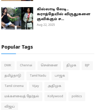
கில்லாடி லேடி..
கராத்தேயில் விருதுகளை
குவிக்கும் ச...
Aug 22, 2025
Popular Tags
DMK
Chennai
சென்னை
திமுக
BJP
தமிழ்நாடு
Tamil Nadu
பாஜக
Tamil cinema
Vijay
அதிமுக
மக்களவைத் தேர்தல்
Kollywood
politics
விஜய்