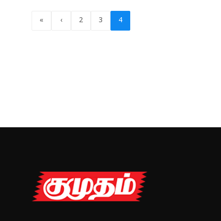
«
‹
2
3
4