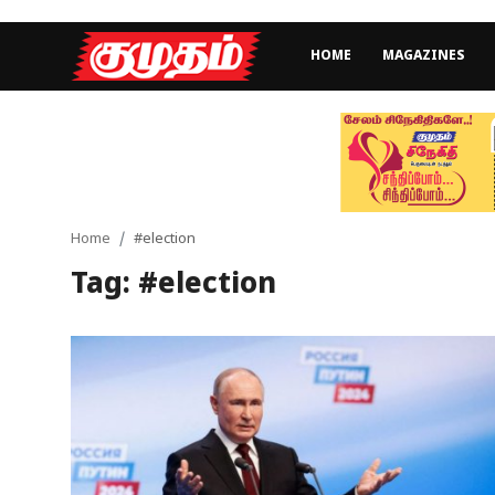
HOME
MAGAZINES
Home
Magazines
Games
Home
#election
Tag: #election
Cinema
Videos
Health
Sports
Special Story