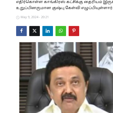
எதிர்கொள்ள காங்கிரஸ் கட்சிக்கு தைரியம் இ
Business
உறுப்பினருமான குஷ்பு கேள்வி எழுப்பியுள்ளார்
May 9, 2024 - 20:21
Crime
Tamilnadu
National
World
Astrology
Spirituality
Weather
Politics