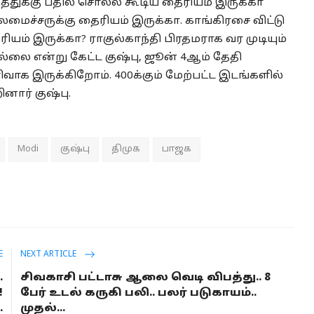
ுத்துக்கு பதில் சொல்ல கூடிய தைரியம் இருக்கா
தலமைச்சருக்கு தைரியம் இருக்கா. காங்கிரசை விட்டு
ியம் இருக்கா? ராகுல்காந்தி பிரதமராக வர முடியும்
ல்லை என்று கேட்ட குஷ்பு, ஜூன் 4ஆம் தேதி
ெளிவாக இருக்கிறோம். 400க்கும் மேற்பட்ட இடங்களில்
னார் குஷ்பு.
Modi
குஷ்பு
திமுக
பாஜக
E
NEXT ARTICLE
.
சிவகாசி பட்டாசு ஆலை வெடி விபத்து.. 8
!
பேர் உடல் கருகி பலி.. பலர் படுகாயம்..
.
முதல்...