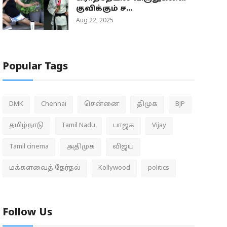
குவிக்கும் ச...
Aug 22, 2025
Popular Tags
DMK
Chennai
சென்னை
திமுக
BJP
தமிழ்நாடு
Tamil Nadu
பாஜக
Vijay
Tamil cinema
அதிமுக
விஜய்
மக்களவைத் தேர்தல்
Kollywood
politics
Follow Us