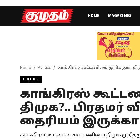
HOME
MAGAZINES
Home
Magazines
Games
Home
Politics
காங்கிரஸ் கூட்டணியை முறிக்குமா திமுக
POLITICS
Cinema
காங்கிரஸ் கூட்ட
Videos
திமுக?.. பிரதமர் வ
Health
தைரியம் இருக்கா 
Sports
காங்கிரஸ் உடனான கூட்டணியை திமுக முறித்த
Special Story