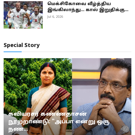
மெக்சிகோவை வீழ்த்திய
இங்கிலாந்து... கால் இறுதிக்கு...
Jul 6, 2026
Special Story
கவியரசர் கண்ணதாசன்
நூற்றாண்டு: "அப்பா என்று ஒரு
நண...