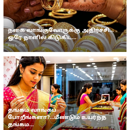
நகை வாங்குவோருக்கு அதிர்ச்சி...
ஒரே நாளில் கிடுகிட...
Aug 5, 2026
தங்கம் வாங்கப்
போறீங்களா?...மீண்டும் உயர்ந்த
தங்கம...