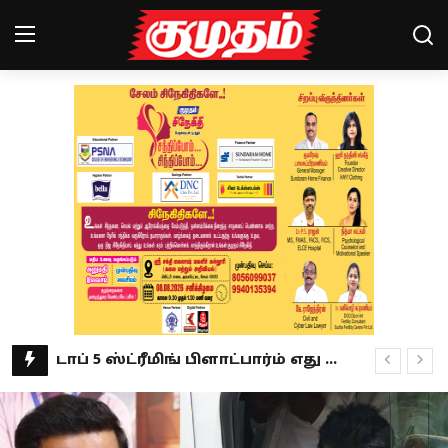
Home
Magazines
Games
Cinema
Videos
Health
விஜய்யின் பேச்சில் முதிர்ச்சியில்லை.. கூட்டணியை நம்பி திமுக உள்ளதா? ஜவாஹிருல்லா கருத்து
Sports
தெரு நாய் வழக்கில் புதிய உத்தரவு.. ராகுல் காந்தி வரவேற்பு!
கில்லாடி லேடி.. கராத்தேயில் விருதுகளை குவிக்கும் சுப்ரியா ஜாதவ்!
Special Story