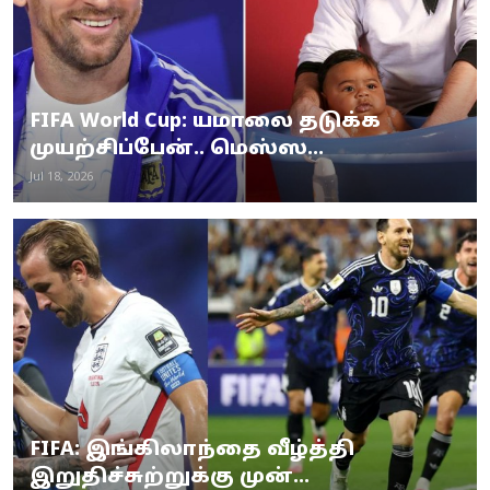
FIFA World Cup: யமாலை தடுக்க
முயற்சிப்பேன்.. மெஸ்ஸ...
Jul 18, 2026
FIFA: இங்கிலாந்தை வீழ்த்தி
இறுதிச்சுற்றுக்கு முன்...