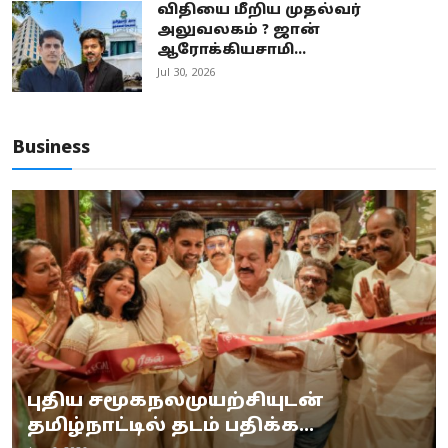
விதியை மீறிய முதல்வர்
அலுவலகம் ? ஜான்
ஆரோக்கியசாமி...
Jul 30, 2026
Business
புதிய சமூகநலமுயற்சியுடன்
தமிழ்நாட்டில் தடம் பதிக்க...