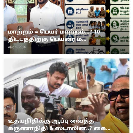
மாற்றம் = பெயர் மாற்றம்…? 10
திட்டத்திற்கு பெயரை ம...
Aug 5, 2026
உதயநிதிக்கு ஆப்பு வைத்த
கருணாநிதி & ஸ்டாலின்..? கை...