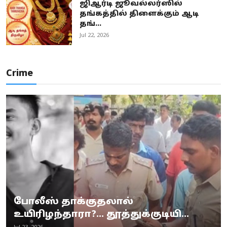
ஜிஆர்டி ஜூவல்லர்ஸில்
தங்கத்தில் திளைக்கும் ஆடி
தங்...
Jul 22, 2026
Crime
போலீஸ் தாக்குதலால்
உயிரிழந்தாரா?... தூத்துக்குடியி...