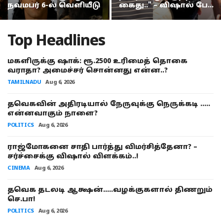
முதல்வர் ஸ்டாலினின் நகைச்சுவை உணர்வுக்கு அளவே இல்லையா? அன்புமணி கேள்வி
நவமபர் 6-ல் வெளியீடு
கைது.." – விஷால் பே...
டாப் 5 ஸ்ட்ரீமிங் பிளாட்பார்ம் எது தெரியுமா? கவனத்தை ஈர்க்கும் YouTube Music!
Top Headlines
மகளிருக்கு ஷாக்: ரூ.2500 உரிமைத் தொகை
வராதா? அமைச்சர் சொன்னது என்ன..?
TAMILNADU
Aug 6, 2026
தவெகவின் அதிரடியால் நேருவுக்கு நெருக்கடி .....
என்னவாகும் நாளை?
POLITICS
Aug 6, 2026
ராஜ்மோகனை சாதி பார்த்து விமர்சித்தேனா? –
சர்ச்சைக்கு விஷால் விளக்கம்..!
CINEMA
Aug 6, 2026
தவெக தடலடி ஆக்ஷன்.....வழக்குகளால் திணறும்
செ.பா!
POLITICS
Aug 6, 2026